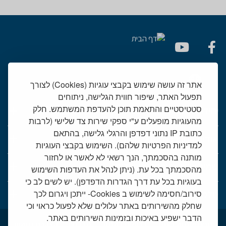
אתר זה עושה שימוש בקבצי עוגיות (Cookies) לצורך
תפעול האתר, שיפור חווית הגלישה, ניתוחים
סטטיסטיים והתאמת תוכן להעדפת המשתמש. חלק
יחידות רפואיות
מהעוגיות מופעלים ע"י ספקי שירות צד שלישי (לרבות
כתובת IP נתוני דפדפן והרגלי גלישה, בהתאם
אודות המרכז הרפואי שמיר
למדיניות הפרטיות שלהם). השימוש בקבצי העוגיות
מותנה בהסכמתך, הנך רשאי לא לאשר או לחזור
שמיר אישי - פורטל מטופלים
מהסכמתך בכל עת. (ניתן לנהל את העדפות השימוש
בעוגיות בכל עת דרך הגדרות הדפדפן). יש לשים לב כי
סירוב/חסימה לשימוש ב Cookies- ייתכן ויגרום לכך
טלמדיסין - שירות וידאו למרפאות חוץ
שחלק מהשירותים באתר עלולים שלא לפעול כראוי וכי
הדבר ישפיע באיכות ובזמינות השירותים באתר.
תנאי שימוש באתר
דרושים בשמיר
מכרזים
הצהרת נגישות