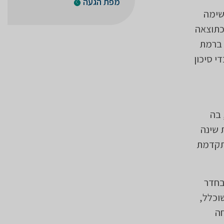
מפת הגעה
שימה
כתוצאה
ם ברמת
י סיכון
ל בשני ערוצים עיקריים. הראשון, מעבדת שינה הפועלת משנת 1997, בה
 שינה
מתקדמת
בחדר
וכלל,
חה