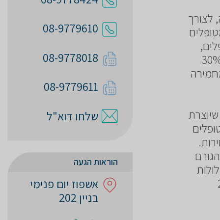
 לצורך
08-9779610
טופלים
לים,
08-9778018
 חתך מייצג של כמיליון ישראלים הסובלים מבעיות נחירה. כ-30%
יה אף מחמירה
08-9779611
שיוצרת
שלחו דוא"ל
ופלים
רות.
הגורם
הוראות הגעה
לולות
ים וכ- 2%
אשפוז יום פנימי
בניין 202