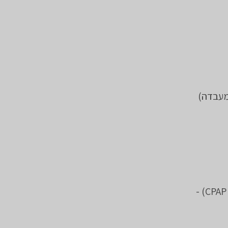
מעבדה)
ייעוץ והכוונה לשימוש במכשיר (CPAP Continuous Positive Airway Pressure) -