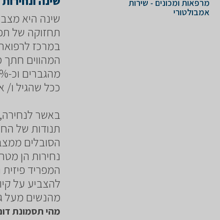
שינה ונחירות
מרפאות ומכונים - שירות
אמבולטורי
שינה היא מצב 
תחזוקה של תפק
במרכז לרפואת 
ככל שהגיל ו/ א
באשר לנחירה, 
תנודות של החך
הסובלים ממצב 
נחירות הן מטרד
המפריד פיזית ו
מהנשים מעל גיל 40 לוקים בתסמונ
מהי תסמונת דום