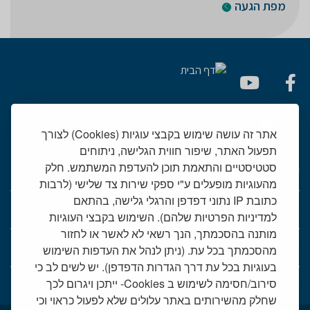
מפת הגעה
אתר זה עושה שימוש בקבצי עוגיות (Cookies) לצורך
תפעול האתר, שיפור חווית הגלישה, ניתוחים
סטטיסטיים והתאמת תוכן להעדפת המשתמש. חלק
יחידות רפואיות
מהעוגיות מופעלים ע"י ספקי שירות צד שלישי (לרבות
כתובת IP נתוני דפדפן והרגלי גלישה, בהתאם
אודות המרכז הרפואי שמיר
למדיניות הפרטיות שלהם). השימוש בקבצי העוגיות
מותנה בהסכמתך, הנך רשאי לא לאשר או לחזור
שמיר אישי - פורטל מטופלים
מהסכמתך בכל עת. (ניתן לנהל את העדפות השימוש
בעוגיות בכל עת דרך הגדרות הדפדפן). יש לשים לב כי
טלמדיסין - שירות וידאו למרפאות חוץ
סירוב/חסימה לשימוש ב Cookies- ייתכן ויגרום לכך
שחלק מהשירותים באתר עלולים שלא לפעול כראוי וכי