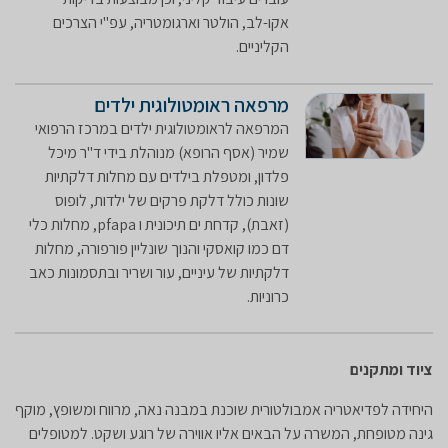
אקו-לב, הולטר וארגומטריה, עפ"י הצרכים
הקליניים.​
מרפאה ראומטולוגית ילדים
המרפאה לראומטולוגית ילדים במרכז הרפואי
שמיר (אסף הרופא) מנוהלת בידי ד"ר מיכל
פלדון, ומטפלת בילדים עם מחלות דלקתיות
שונות כולל דלקת פרקים של ילדות, לופוס
(זאבת), קדחת ים תיכונית ו pfapa, מחלות כלי
דם כמו קואסקי והנוך שונליין פורפורה, מחלות
דלקתיות של עיניים, עור ושריר ובתסמונות כאב
כרוניות.
ציוד ומתקנים
היחידה לפדיאטריה אמבולטורית שוכנת במבנה נאה, מרווח ומשופץ, מוקף
גינה מטופחת, המשרה על הבאים אליו אווירה של רוגע ושקט. למטופלים