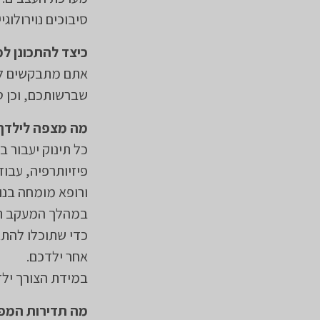
סיבוכים נוירולוג
כיצד להתכונן ל
אתם מתבקשים לה
שברשותכם, וכן טפסי 17 מקופת
מה מצפה לילדך
כל תינוק יעבור ב
פיזיותרפיה, עבוד
ורופא מומחה בנוי
במהלך המעקב תו
כדי שתוכלו להתא
אחר ילדכם.
במידת הצורך ילד
מה תדירות המפג