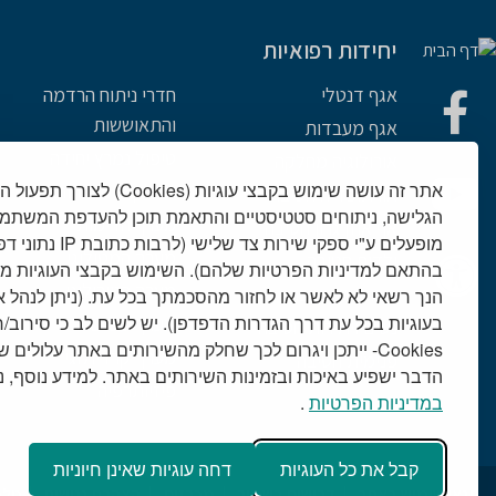
יחידות רפואיות
אגף דנטלי
חדרי ניתוח הרדמה
והתאוששות
אגף מעבדות
טיפול נמרץ יחידה
אורולוגיה מחלקה
אתר זה עושה שימוש בקבצי עוגיות (es
מחלקות מנתחות
אורתופדיה חטיבה
הגלישה, ניתוחים סטטיסטיים והתאמת תוכן להעדפת המשתמש
מערך הדימות
אף אוזן גרון חטיבה
מופעלים ע"י ספקי שירות 
מערך המטולוגי
ילדים חטיבה
בהתאם למדיניות הפרטיות שלהם). השימוש בקבצי העוגיות מ
מערך הנוירולוגי
כירורגיה חטיבה
הנך רשאי לא לאשר או לחזור מהסכמתך בכל עת. (ניתן לנהל 
בעוגיות בכל עת דרך הגדרות הדפדפן). יש לשים לב כי סירוב
מערך עיניים
נשים ויולדות חטיבה
Cookies- ייתכן ויגרום לכך שחלק מהשירותים באתר עלולים 
מערך קרדיולוגי
פנימית חטיבה
הדבר ישפיע באיכות ובזמינות השירותים באתר. למידע נוסף, נית
פיזיותרפיה
במדיניות הפרטיות
.
קבל את כל העוגיות
דחה עוגיות שאינן חיוניות
תנאי שימוש באתר
דרושים בשמיר
מכרזים
הצהרת נגישות
טלמ