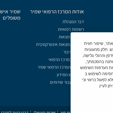
אודות המרכז הרפואי שמיר
שמיר אישי 
מטופלים
דבר המנהלת
רשומות רפואיות
מפת התמצאות
Cooki) לצורך תפעול האתר, שיפור חווית
מפת התמצאות אינטרקטיבית
. חלק מהעוגיות
פניות הציבור
צד שלישי (לרבות כתובת IP נתוני דפדפן והרגלי גלישה,
אתיקה במרכז הרפואי
ותנה בהסכמתך,
תולדות המרכז הרפואי שמיר
את העדפות השימוש
/חסימה לשימוש ב
חוק חופש המידע
שלא לפעול כראוי וכי
תשלום עבור שירותים
ן לעיין
דיסין - שירות וידאו למרפאות חוץ
שירות סוציאלי
דרכי הגעה למרכז 