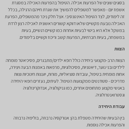
בסוגים שונים של הפרעות אכילה. הטיפול בהפרעות האכילה במסגרת
אשפוז יום - מאפשר למטופלים להמשיך את שגרת חייהם הרגילה, בכלל
זה לימודים, לצד הטיפול האינטנסיבי. אצל חלק ניכר מהמטופלים, הפרעת
האכילה נובעת מקשיים שלאו דווקא קשורים ראשונית לאכילה רצון לרדת
במשקל אלא היא ביטוי לבעיות אחרות כמו קשיים רגשיים, בעיות
במשפחה, בעיות חברתיות, הפרעות קשב וריכוז וקשיים בלימודים.
הצוות
הצוות הרב-מקצועי ביחידה כולל רופא ילדים/מתבגרים, פסיכיאטר מומחה
לילדים ובני נוער, דיאטניות, פסיכולוגיות, מרפאות באמנות הבעה ויצירה,
אחות מומחית בטיפול, עובדות סוציאליות, מורות, יועצות חינוכיות וצוות
מדריכים - סטודנטים ממקצועות הטיפול. לעיתים, נעזרים רופאי היחידה
באנשי מקצוע מתחומים אחרים, כמו גניקולוגיה, אנדוקרינולוגיה
וגסטרואנטרולוגיה.
עבודת היחידה
בין הבעיות שהיחידה מטפלת בהן: אנורקסיה נרבוזה, בולימיה נרבוזה
והפרעות אכילה נוספות.