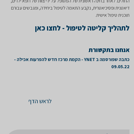
החולים. לאחר בחינה ראשונית של המטופל על ידי צוות של רופא ילדים,
דיאטנית ופסיכיאטרית, נקבע התאמה לטיפול ביחידה, ומגבשים עבורם
תוכנית טיפול אישית.​
לתהליך קליטה לטיפול - לחצו כאן
אנחנו בתקשורת
כתבה שפורסמה ב YNET - הקמת מרכז חדש להפרעות אכילה -
09.05.22
לראש הדף