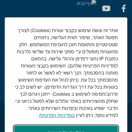
אתר זה עושה שימוש בקבצי עוגיות (Cookies) לצורך
תפעול האתר, שיפור חווית הגלישה, ניתוחים
סטטיסטיים והתאמת תוכן להעדפת המשתמש. חלק
יחידות רפואיות
מהעוגיות מופעלים ע"י ספקי שירות צד שלישי (לרבות
כתובת IP נתוני דפדפן והרגלי גלישה, בהתאם
אודות המרכז הרפואי שמיר
למדיניות הפרטיות שלהם). השימוש בקבצי העוגיות
מותנה בהסכמתך, הנך רשאי לא לאשר או לחזור
שמיר אישי - פורטל מטופלים
מהסכמתך בכל עת. (ניתן לנהל את העדפות השימוש
בעוגיות בכל עת דרך הגדרות הדפדפן). יש לשים לב כי
סירוב/חסימה לשימוש ב Cookies- ייתכן ויגרום לכך
טלמדיסין - שירות וידאו למרפאות חוץ
שחלק מהשירותים באתר עלולים שלא לפעול כראוי וכי
הדבר ישפיע באיכות ובזמינות השירותים באתר.
תנאי שימוש באתר
דרושים בשמיר
מכרזים
הצהרת נגישות
למידע נוסף, ניתן לעיין
במדיניות הפרטיות
.
טלמדיסין - שירות וידאו למרפאות חוץ
שירות סוציאלי