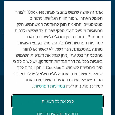
אתר זה עושה שימוש בקבצי עוגיות (Cookies) לצורך
תפעול האתר, שיפור חווית הגלישה, ניתוחים
סטטיסטיים והתאמת תוכן להעדפת המשתמש. חלק
יחידות רפואיות
מהעוגיות מופעלים ע"י ספקי שירות צד שלישי (לרבות
כתובת IP נתוני דפדפן והרגלי גלישה, בהתאם
אודות המרכז הרפואי שמיר
למדיניות הפרטיות שלהם). השימוש בקבצי העוגיות
מותנה בהסכמתך, הנך רשאי לא לאשר או לחזור
שמיר אישי - פורטל מטופלים
מהסכמתך בכל עת. (ניתן לנהל את העדפות השימוש
בעוגיות בכל עת דרך הגדרות הדפדפן). יש לשים לב כי
סירוב/חסימה לשימוש ב Cookies- ייתכן ויגרום לכך
טלמדיסין - שירות וידאו למרפאות חוץ
שחלק מהשירותים באתר עלולים שלא לפעול כראוי וכי
הדבר ישפיע באיכות ובזמינות השירותים באתר.
תנאי שימוש באתר
דרושים בשמיר
מכרזים
הצהרת נגישות
למידע נוסף, ניתן לעיין
במדיניות הפרטיות
.
טלמדיסין - שירות וידאו למרפאות חוץ
שירות סוציאלי
קבל את כל העוגיות
דרכי הגעה למרכז הרפואי
מפת התמצאות
חוק הפרטיות
תקנון קמפיין יולדות
דחה עוגיות שאינן חיוניות