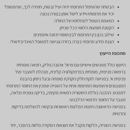
​הבטחה שהטיפול התרופתי יהיה יעיל ובטוח, חתירה לכך, שהמטופל
יכיר את תרופותיו ויידע ליטול אותן בצורה נכונה
התאמת הטפול למחלותיו של החולה
הקטנת תופעות הלוואי ככל שניתן
שילוב נכון בין התרופות לבין תוספי תזונה וויטמינים
הצגת מידע תרופתי בצרה ברורה ונגישה למטופל האינדיבידואלי.
מתכונת הייעוץ
​הייעוץ כולל מפגשים אישיים עם
פרופ' אהובה גוליק, רופאה מומחית
ברפואה פנימית, מומחית בפרמקולוגיה קלינית, מנהלת לשעבר מח'
פנימית א'
. בפגישה לוקח חלק רוקח/ת מומחה ובעל ניסיון בהבנת
המנגנונים והשפעות התרופות אחת על השנייה שמכין את החומר התרופתי
למפגש. ההכנה כוללת היסטוריה רפואית מקיפה, בדיקה גופנית מלאה,
מעבר על החומר הרפואי הרלבנטי.
בפגישה הראשונה ניתנות המלצות ראשוניות ובקשה להשלמת בדיקות
והדמיות.
בפגישה השנייה, הלקוח מקבל את תוצאות הסקירה מלוות בהסבר, יחד