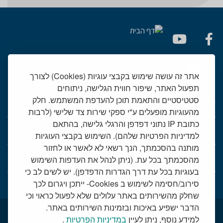
אתר זה עושה שימוש בקבצי עוגיות (Cookies) לצורך
תפעול האתר, שיפור חווית הגלישה, ניתוחים
סטטיסטיים והתאמת תוכן להעדפת המשתמש. חלק
יחידות רפואיות
מהעוגיות מופעלים ע"י ספקי שירות צד שלישי (לרבות
כתובת IP נתוני דפדפן והרגלי גלישה, בהתאם
אודות המרכז הרפואי שמיר
למדיניות הפרטיות שלהם). השימוש בקבצי העוגיות
מותנה בהסכמתך, הנך רשאי לא לאשר או לחזור
שמיר אישי - פורטל מטופלים
מהסכמתך בכל עת. (ניתן לנהל את העדפות השימוש
בעוגיות בכל עת דרך הגדרות הדפדפן). יש לשים לב כי
סירוב/חסימה לשימוש ב Cookies- ייתכן ויגרום לכך
טלמדיסין - שירות וידאו למרפאות חוץ
שחלק מהשירותים באתר עלולים שלא לפעול כראוי וכי
הדבר ישפיע באיכות ובזמינות השירותים באתר.
תנאי שימוש באתר
דרושים בשמיר
מכרזים
הצהרת נגישות
למידע נוסף, ניתן לעיין
במדיניות הפרטיות
.