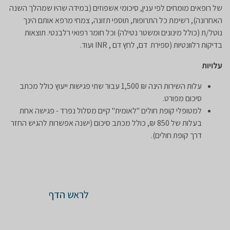
של רופאים מומחים לפי ענין, סיכומי אשפוזים (במידה שהיו שמהלך השנה
האחרונה), רשימת כל התרופות, תוספי תזונה, צמחי מרפא אותם הינך
נוטל/ת (כולל מינונים ומשטר נטילה) וכל חומר רפואי רלבנטי. תוצאות
בדיקות רלוונטיות (ספירת דם, לחץ דם , INR ועוד.
עלויות
​עלות השירות הינה ₪ 1,500 עבור שתי פגישות ייעוץ כולל מכתב
סיכום מפורט
.
למטופלי קופת חולים "לאומית" קיים מסלול נפרד - פגישה אחת
בעלות של 850 ₪, כולל מכתב סיכום (ישנה אפשרות להגיש החזר
דרך קופת חולים
).
לראש הדף