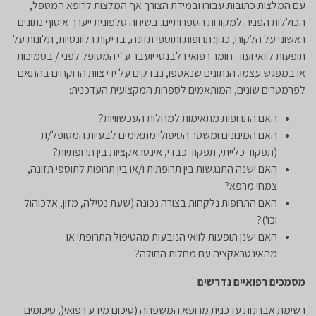
עם המלצות כתובות עבורו ובמידת הצורך אף המלצות לרופא המטפל,
הכוללות הפניה למקורות הספרותיים. בשיחה טלפונית ייערך איסוף נתונים
ראשוני על הלקוח, כגון: תרופות ותוספי תזונה, בדיקות רלוונטיות, תלונות על
תופעות לוואי ועוד. חומר רפואי רלבנטי יועבר ע"י המטופל לפני / בסמיכות
או במפגש עצמו. הנתונים שנאספו, נבדקים על ידי צוות הרוקחים בהתאם
לפרמטרים שונים, המותאמים לספרות המקצועית העדכנית:
האם התרופות מתאימות למחלות העכשוויות?
האם המינונים ומשטר הטיפולי מתאימים לבעיות המטופל/ת
(תפקוד כלייתי, תפקוד כבדי, אינטראקציות בין תרופתיות?
האם ישנה התנגשות בין תרופתית ו/או בין תרופות לתוספי תזונה,
צמחי מרפא?
האם התרופות נלקחות בצורה נכונה (שעת נטילה, מזון, אלכוהול
וכו')?
האם ישנן תופעות לוואי הנובעות מהטיפול התרופתי או
מהאינטראקציה עם מחלות החולה?
מסמכים רפואיים נדרשים
​רשימת אבחנות עדכנית מרופא המשפחה (סיכום מידע רפואי(, סיכומים