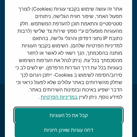
אתר זה עושה שימוש בקבצי עוגיות (Cookies) לצורך
תפעול האתר, שיפור חווית הגלישה, ניתוחים
סטטיסטיים והתאמת תוכן להעדפת המשתמש. חלק
יחידות רפואיות
מהעוגיות מופעלים ע"י ספקי שירות צד שלישי (לרבות
כתובת IP נתוני דפדפן והרגלי גלישה, בהתאם
אודות המרכז הרפואי שמיר
למדיניות הפרטיות שלהם). השימוש בקבצי העוגיות
מותנה בהסכמתך, הנך רשאי לא לאשר או לחזור
שמיר אישי - פורטל מטופלים
מהסכמתך בכל עת. (ניתן לנהל את העדפות השימוש
בעוגיות בכל עת דרך הגדרות הדפדפן). יש לשים לב כי
טלמדיסין - שירות וידאו למרפאות חוץ
סירוב/חסימה לשימוש ב Cookies- ייתכן ויגרום לכך
שחלק מהשירותים באתר עלולים שלא לפעול כראוי וכי
הדבר ישפיע באיכות ובזמינות השירותים באתר.
תנאי שימוש באתר
דרושים בשמיר
מכרזים
הצהרת נגישות
למידע נוסף, ניתן לעיין
במדיניות הפרטיות
.
טלמדיסין - שירות וידאו למרפאות חוץ
שירות סוציאלי
קבל את כל העוגיות
דרכי הגעה למרכז הרפואי
מפת התמצאות
חוק הפרטיות
תקנון קמפיין יולדות
דחה עוגיות שאינן חיוניות