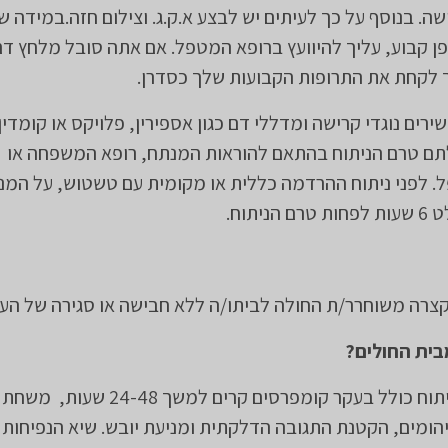
שה. בנוסף על כך לעיתים יש לבצע א.ק.ג. וצילום חזה.במידה 
פן קבוע, עליך להיוועץ ברופא המטפל. אם אתה סובל מלחץ דם 
 לקחת את התרופות הקבועות שלך כסדרן.
רים נוגדי קרישה ומדללי דם כגון אספירין, פלויקס או קומדין
תם טרם הניתוח בהתאם להוראות המנתח, רופא המשפחה או
. לפני ניתוח ההרדמה כללית או מקומית עם טשטוש, על המנ
יתוח.
צרה משוחרר/ת החולה לביתו/ה ללא חבישה או סגירה של העינ
ית החולים?
​הטיפול לאחר הניתוח כולל בעקר קומפרסים קרים למשך 48
יהומים, הקטנת התגובה הדלקתית ומניעת יובש. שיא הנפיחות 