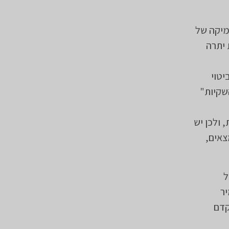
מיקה של
 יתרה
יטוי
שקיות"
 ולכן יש
צאים,
ל
ר
קדם