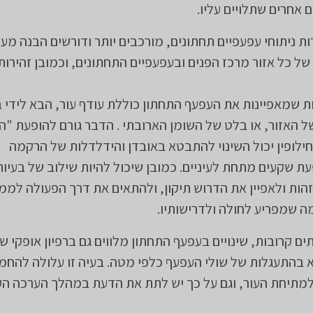
ם אחרים שתלויים עליו.
ות ניתוחי עפעפיים תחתונים, מורכבים יותר ודורשים הבנה מע
ל כל אזור מרכז הפנים ובעפעפיים התחתונים, וכמובן זהירות
 שמאפיינות את העפעף התחתון כוללת עודף עור, הבא לידי ב
 האזור, או בלט של השומן הארובתי . הדבר גורם להופעת "ה
חילופין יכול השינוי להתבטא באובדן והידלדלות של הרקמה
ת שקעים מתחת לעיניים. כמובן שיכול להיות שילוב של בעיות,
זהות ולאפיין את הדרוש תיקון, ולהתאים את דרך הפעולה לממ
ה שמפריע לחולה ולדרישותיו.
ים קרובות, שינויים בעפעף התחתון מלווים גם ברפיון אופקי ש
התעגלות של שולי העפעף כלפי מטה. בעיה זו עלולה להחמי
למתיחת העור, וגם על כך יש לתת את הדעת במהלך הערכה ה