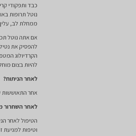
כבד ותפקודי קרי
נוטל תרופות באו
ממחלת לב, עליך
אם אתה נוטל תכשי
להפסיק את נטיל
הקרדיולוג המטפל
להיות בצום מוחלט 6 שעות לפחות טרם הנ
לאחר הניתוח?
​אחר התאוששות ק
לאחר השחרור מב
וטיפות למניעת ז