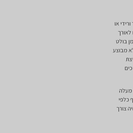
רידי או
לאורך
ן בולט
לא מבוצע
צת
כים
 מעלה
 כלפי
ה צורך