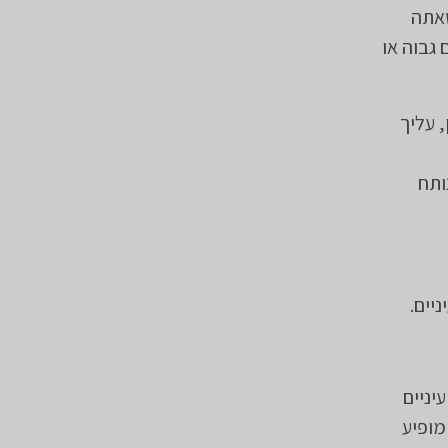
שאתה
גבוה או
, עליך
ותח
יים.
24- שעות, משחת עיניים
מופיע