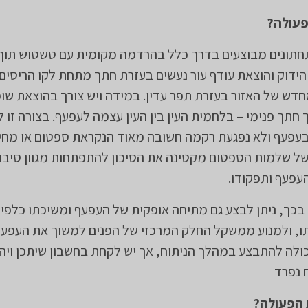
פעולה?
 תחתונים מבוצעים בדרך כלל בהרדמה מקומית עם טשטוש תוך ו
ידוק והוצאת עודף עור נעשים בעזרת חתך מתחת לקו הריסים 
דש של האזור בעזרת תפר עדין. במידה ויש צורך בהוצאת שומ
חתך פנימי – בלחמית העין בין העין עצמה לעפעף. בצורה זו 
בעפעף ולא נפגעת רקמה חשובה מאוד הנקראת ספטום או מחי
ל שלמות הספטום מקטינה את הסיכון להתפתחות מגוון סיבו
עפעף ותפקודו.
בכך, ניתן לבצע גם מתיחה אופקית של העפעף ומשיכתו כלפי
ו, ולמנוע ממשקל החלק המרכזי של הפנים למשוך את העפעף
כולה להתבצע במהלך הניתוח, אך יש לקחת בחשבון שיתכן ויהי
 נפרד
 הפעולה?