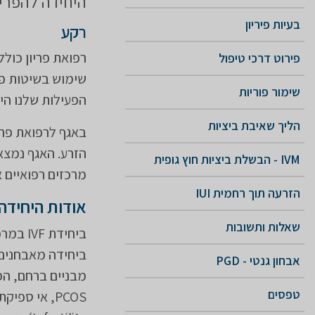
היחידה להפריה חוץ גופית - n
בעיות פיריון
רקע
רפואת פריון כולל
פירוט דרכי טיפול
שימוש בשיטות פור
שימור פוריות
הפעילות שלנו היא
הליך שאיבת ביציות
הזרע. האגף נמצא 
IVM - הבשלת ביציות חוץ גופית
מרכזים רפואיים 
הזרעה תוך רחמית IUI
אודות היחידה
שאלות ותשובות
ביחידת
ביחידה מאבחנים ו
אבחון גנטי - PGD
מבניים ברחם, הפ
טפסים