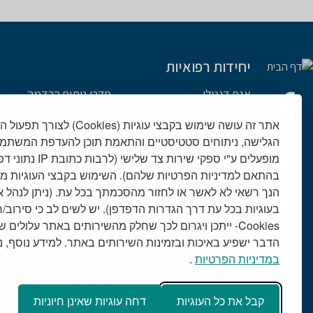
יחידות רפואיות
אגף דנטלי
חדרי ניתוח הרדמה
והתאוששות
אגף מעבדות
אתר זה עושה שימוש בקבצי עוגיות (es
טיפול נמרץ יחידה
אורולוגיה מחלקה
הגלישה, ניתוחים סטטיסטיים והתאמת תוכן להעדפת המשתמש
מחלקות מנתחות
אורתופדיה חטיבה
מופעלים ע"י ספקי שירות 
בהתאם למדיניות הפרטיות שלהם). השימוש בקבצי העוגיות מ
מערך הדימות
אף אוזן גרון חטיבה
הנך רשאי לא לאשר או לחזור מהסכמתך בכל עת. (ניתן לנהל 
מערך המטולוגי
ילדים חטיבה
בעוגיות בכל עת דרך הגדרות הדפדפן). יש לשים לב כי סירוב
מערך הנוירולוגי
כירורגיה חטיבה
Cookies- ייתכן ויגרום לכך שחלק מהשירותים באתר עלולים 
מערך עיניים
נשים ויולדות חטיבה
הדבר ישפיע באיכות ובזמינות השירותים באתר. למידע נוסף, נית
במדיניות הפרטיות
.
מערך קרדיולוגי
פנימית חטיבה
פיזיותרפיה
קבל את כל העוגיות
דחה עוגיות שאינן חיוניות