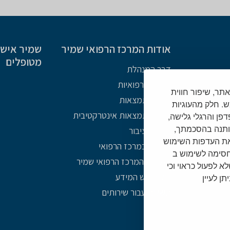
אודות המרכז הרפואי שמיר
שמיר אישי 
מטופלים
דבר המנהלת
רשומות רפואיות
Cooki) לצורך תפעול האתר, שיפור חווית
מפת התמצאות
. חלק מהעוגיות
מפת התמצאות אינטרקטיבית
צד שלישי (לרבות כתובת IP נתוני דפדפן והרגלי גלישה,
ותנה בהסכמתך,
פניות הציבור
את העדפות השימוש
אתיקה במרכז הרפואי
/חסימה לשימוש ב
תולדות המרכז הרפואי שמיר
שלא לפעול כראוי וכי
חוק חופש המידע
ן לעיין
תשלום עבור שירותים