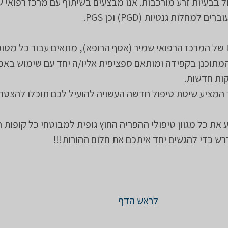
Infe) וטיפול בבעיות זרע מורכבות. אנו מבצעים בשיתוף עם מרכז רפואי
 למחלות גנטיות (PGD) וכן PGS.
צוות יחידת ה-IVF של המרכז הרפואי שמיר (אסף הרופא), מתאים עבור כל מט
המתוכנן בקפידה ומותאם ספציפית אליו/ה יחד עם שימוש בא
קות חדשות.
המציע שיטת טיפול חדשה העשויה להועיל לכם תוכלו להצטרף
 את כל מגוון טיפולי ההפריה החוץ גופית למבוטחי כל קופות ה
רש כדי להגשים יחד איתכם את חלום ההורות!!!
לראש הדף