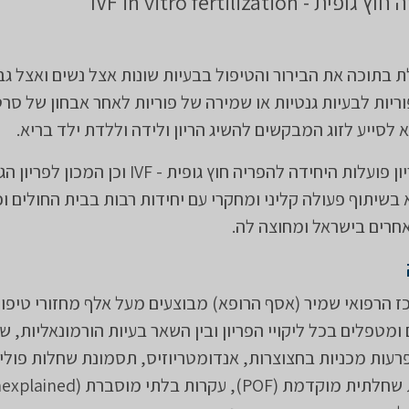
IVF in vitro fertilizatio
ת בתוכה את הבירור והטיפול בבעיות שונות אצל נשים ואצל גבר
יות לבעיות גנטיות או שמירה של פוריות לאחר אבחון של סרטן
 לסייע לזוג המבקשים להשיג הריון ולידה וללדת ילד בריא.
באגף לרפואת פריון פועלות היחידה להפריה חוץ גופית - IVF וכן
בשיתוף פעולה קליני ומחקרי עם יחידות רבות בבית החולים וכ
אחרים בישראל ומחוצה לה.
 IVF במרכז הרפואי שמיר (אסף הרופא) מבוצעים מעל אלף מחזורי טיפ
מטפלים בכל ליקויי הפריון ובין השאר בעיות הורמונאליות, שינ
רעות מכניות בחצוצרות, אנדומטריוזיס, תסמונת שחלות פולי
PCOS, אי ספיקת שחלתית מוקדמת (POF), עקרות בלתי מוסברת