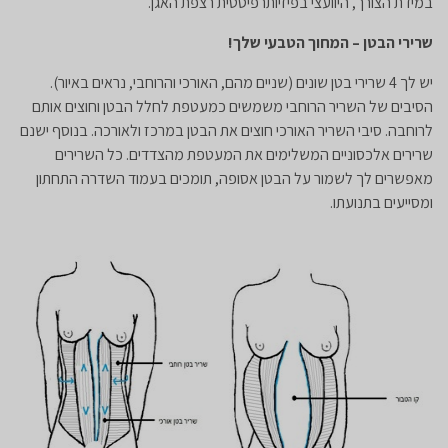
במידת הצורך, היוועצי בפיזיותרפיסטית רצפת האגן.
שרירי הבטן – המחוך הטבעי שלך!
​יש לך 4 שרירי בטן שונים (שניים מהם, האורכי והרוחבי, נראים באיור).
הסיבים של השריר הרוחבי משמשים כמעטפת לחלל הבטן וחוצים אותם
לרוחבה. סיבי השריר האורכי חוצים את הבטן במרכז ולאורכה. בנוסף ישנם
שרירים אלכסוניים המשלימים את המעטפת מהצדדים. כל השרירים
מאפשרים לך לשמור על הבטן אסופה, תומכים בעמוד השדרה התחתון
ומסייעים בתנועתו.