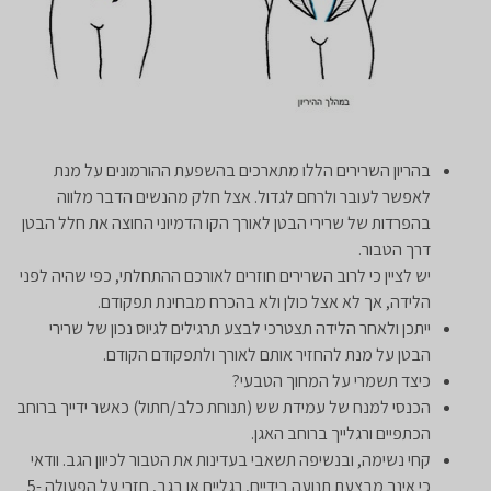
בהריון השרירים הללו מתארכים בהשפעת ההורמונים על מנת
לאפשר לעובר ולרחם לגדול. אצל חלק מהנשים הדבר מלווה
בהפרדות של שרירי הבטן לאורך הקו הדמיוני החוצה את חלל הבטן
דרך הטבור.
יש לציין כי לרוב השרירים חוזרים לאורכם ההתחלתי, כפי שהיה לפני
הלידה, אך לא אצל כולן ולא בהכרח מבחינת תפקודם.
ייתכן ולאחר הלידה תצטרכי לבצע תרגילים לגיוס נכון של שרירי
הבטן על מנת להחזיר אותם לאורך ולתפקודם הקודם.
כיצד תשמרי על המחוך הטבעי?
הכנסי למנח של עמידת שש (תנוחת כלב/חתול) כאשר ידייך ברוחב
הכתפיים ורגלייך ברוחב האגן.
קחי נשימה, ובנשיפה תשאבי בעדינות את הטבור לכיוון הגב. וודאי
כי אינך מבצעת תנועה בידיים, רגליים או בגב, חזרי על הפעולה 5-