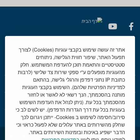
אתר זה עושה שימוש בקבצי עוגיות (Cookies) לצורך
תפעול האתר, שיפור חווית הגלישה, ניתוחים
סטטיסטיים והתאמת תוכן להעדפת המשתמש. חלק
יחידות רפואיות
מהעוגיות מופעלים ע"י ספקי שירות צד שלישי (לרבות
כתובת IP נתוני דפדפן והרגלי גלישה, בהתאם
אודות המרכז הרפואי שמיר
למדיניות הפרטיות שלהם). השימוש בקבצי העוגיות
מותנה בהסכמתך, הנך רשאי לא לאשר או לחזור
שמיר אישי - פורטל מטופלים
מהסכמתך בכל עת. (ניתן לנהל את העדפות השימוש
בעוגיות בכל עת דרך הגדרות הדפדפן). יש לשים לב כי
סירוב/חסימה לשימוש ב Cookies- ייתכן ויגרום לכך
טלמדיסין - שירות וידאו למרפאות חוץ
שחלק מהשירותים באתר עלולים שלא לפעול כראוי וכי
הדבר ישפיע באיכות ובזמינות השירותים באתר.
תנאי שימוש באתר
דרושים בשמיר
מכרזים
הצהרת נגישות
למידע נוסף, ניתן לעיין
במדיניות הפרטיות
.