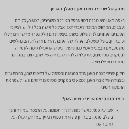
חיזוק של שרירי רצפת האגן במהלך ההריון
​רצפת האגן היא מבנה דמוי ערסל המורכב משרירים, רצועות, כלי דם
ועצבים, המהווים תמיכה לאברי האגן אצל כל אישה בכל גיל. יש לציין כי
הסוגרים העוזרים לנו לשלוט בשתן וביציאות הם חלק נפרד מהשרירים הללו
וכי בהריון, בשל משקלם העולה של העובר, הרחם והשליה, הם נחלשים!
משמע, אם תבצעי מאמץ כגון שיעול, עיטוש או אפילו קימה לעמידה
(במקרים מסוימים), את עלולה להרגיש בריחה של שתן, גזים ובמקרים
מסוימים אפילו צואה.
חיזוק שרירי רצפת האגן עוזר במניעה ובטיפול של דליפות שתן, בריחת גזים
ובצניחה של אברי האגן. נמצא כי במקרים מסוימים חיזוקם עשוי לשפר את
התפקוד המיני.
כיצד תחזקי את שרירי רצפת האגן?
שבי על כסא כאשר כפות רגלייך תמוכות על הרצפה. במידה והנך
בשלב מתקדם בהריון פשקי את כפות רגלייך במרחק העולה על
רוחב האגן.