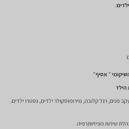
לדים:
שיקומי ״ אסיף״
 הילד
ב פגים, רגל קלובה, נוירומוסקולר ילדים, גסטרו ילדים.
לת שירות הפיזיותרפיה.