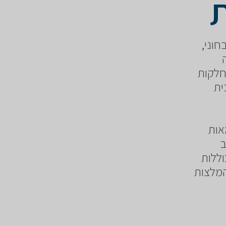
וני,
חלקות
ית
אות
ב
וללות
המלצות