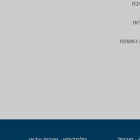
יבת
ות
 האשפוז
- פורטל
טלמדיסין - שירות וידאו