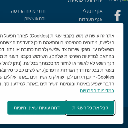
אגף דנטלי
חדרי ניתוח הרדמה
והתאוששות
אגף מעבדות
טיפול נמרץ יחידה
אורולוגיה מחלקה
אתר זה עושה שימוש בקבצי עוגיות (es
מחלקות מנתחות
אורתופדיה חטיבה
הגלישה, ניתוחים סטטיסטיים והתאמת תוכן להעדפת המשתמש
מערך הדימות
אף אוזן גרון חטיבה
מופעלים ע"י ספקי שירות 
מערך המטולוגי
ילדים חטיבה
בהתאם למדיניות הפרטיות שלהם). השימוש בקבצי העוגיות מ
מערך הנוירולוגי
כירורגיה חטיבה
הנך רשאי לא לאשר או לחזור מהסכמתך בכל עת. (ניתן לנהל 
בעוגיות בכל עת דרך הגדרות הדפדפן). יש לשים לב כי סירוב
מערך עיניים
נשים ויולדות חטיבה
Cookies- ייתכן ויגרום לכך שחלק מהשירותים באתר עלולים 
מערך קרדיולוגי
פנימית חטיבה
הדבר ישפיע באיכות ובזמינות השירותים באתר. למידע נוסף, נית
פיזיותרפיה
במדיניות הפרטיות
.
קבל את כל העוגיות
דחה עוגיות שאינן חיוניות
תנאי שימוש באתר
דרושים בשמיר
מכרזים
הצהרת נגישות
טלמ