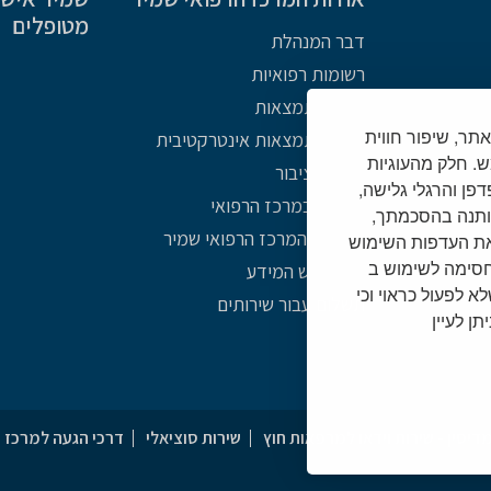
מטופלים
דבר המנהלת
רשומות רפואיות
מפת התמצאות
Cooki) לצורך תפעול האתר, שיפור חווית
מפת התמצאות אינטרקטיבית
. חלק מהעוגיות
פניות הציבור
צד שלישי (לרבות כתובת IP נתוני דפדפן והרגלי גלישה,
אתיקה במרכז הרפואי
ותנה בהסכמתך,
תולדות המרכז הרפואי שמיר
את העדפות השימוש
/חסימה לשימוש ב
חוק חופש המידע
שלא לפעול כראוי וכי
תשלום עבור שירותים
ן לעיין
דיסין - שירות וידאו למרפאות חוץ
שירות סוציאלי
דרכי הגעה למרכז 