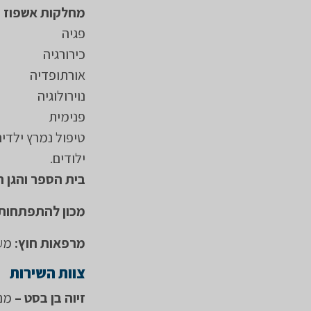
מחלקות אשפוז י
פגיה
כירורגיה
אורתופדיה
נוירולוגיה
פנימית
טיפול נמרץ ילדים
ילודים.
בית הספר והגן ה
מכון להתפתחות
מרפאות חוץ:
מעק
צוות השירות
זיוה בן בסט –
מנה