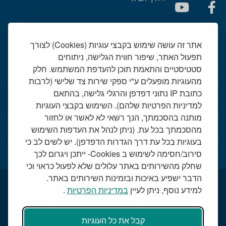
אתר זה עושה שימוש בקבצי עוגיות (Cookies) לצורך
תפעול האתר, שיפור חווית הגלישה, ניתוחים
סטטיסטיים והתאמת תוכן להעדפת המשתמש. חלק
יחידות רפואיות
מהעוגיות מופעלים ע"י ספקי שירות צד שלישי (לרבות
כתובת IP נתוני דפדפן והרגלי גלישה, בהתאם
אודות המרכז הרפואי שמיר
למדיניות הפרטיות שלהם). השימוש בקבצי העוגיות
מותנה בהסכמתך, הנך רשאי לא לאשר או לחזור
שמיר אישי - פורטל מטופלים
מהסכמתך בכל עת. (ניתן לנהל את העדפות השימוש
בעוגיות בכל עת דרך הגדרות הדפדפן). יש לשים לב כי
טלמדיסין - שירות וידאו למרפאות חוץ
סירוב/חסימה לשימוש ב Cookies- ייתכן ויגרום לכך
שחלק מהשירותים באתר עלולים שלא לפעול כראוי וכי
הדבר ישפיע באיכות ובזמינות השירותים באתר.
תנאי שימוש באתר
דרושים בשמיר
מכרזים
הצהרת נגישות
למידע נוסף, ניתן לעיין
במדיניות הפרטיות
.
טלמדיסין - שירות וידאו למרפאות חוץ
שירות סוציאלי
קבל את כל העוגיות
דרכי הגעה למרכז הרפואי
מפת התמצאות
חוק הפרטיות