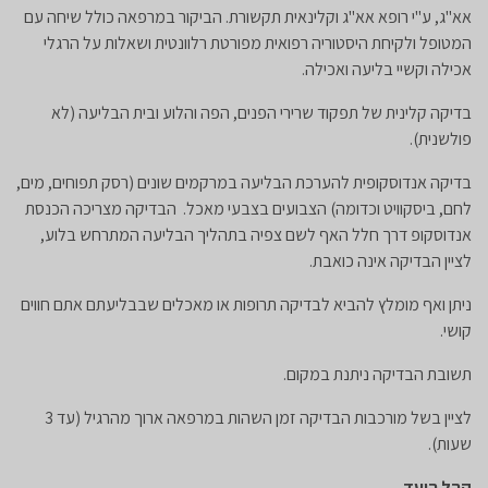
אא"ג, ע"י רופא אא"ג וקלינאית תקשורת. הביקור במרפאה כולל שיחה עם
המטופל ולקיחת היסטוריה רפואית מפורטת רלוונטית ושאלות על הרגלי
אכילה וקשיי בליעה ואכילה.
בדיקה קלינית של תפקוד שרירי הפנים, הפה והלוע ובית הבליעה (לא
פולשנית).
בדיקה אנדוסקופית להערכת הבליעה במרקמים שונים (רסק תפוחים, מים,
לחם, ביסקוויט וכדומה) הצבועים בצבעי מאכל. הבדיקה מצריכה הכנסת
אנדוסקופ דרך חלל האף לשם צפיה בתהליך הבליעה המתרחש בלוע,
לציין הבדיקה אינה כואבת.
ניתן ואף מומלץ להביא לבדיקה תרופות או מאכלים שבבליעתם אתם חווים
קושי.
תשובת הבדיקה ניתנת במקום.
לציין בשל מורכבות הבדיקה זמן השהות במרפאה ארוך מהרגיל (עד 3
שעות).
קהל היעד