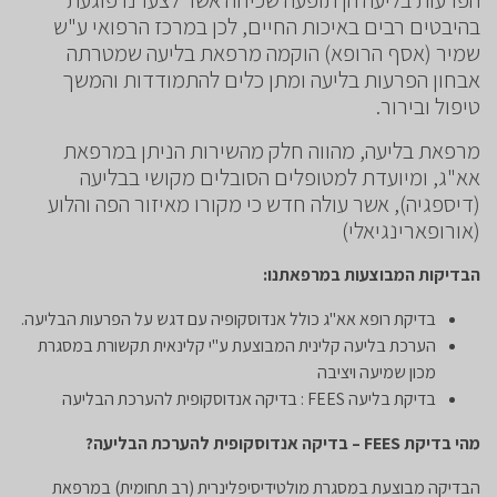
בהיבטים רבים באיכות החיים, לכן במרכז הרפואי ע"ש
שמיר (אסף הרופא) הוקמה מרפאת בליעה שמטרתה
אבחון הפרעות בליעה ומתן כלים להתמודדות והמשך
טיפול ובירור.
מרפאת בליעה, מהווה חלק מהשירות הניתן במרפאת
אא"ג, ומיועדת למטופלים הסובלים מקושי בבליעה
(דיספגיה), אשר עולה חדש כי מקורו מאיזור הפה והלוע
(אורופארינגיאלי)
הבדיקות המבוצעות במרפאתנו
:
בדיקת רופא אא"ג כולל אנדוסקופיה עם דגש על הפרעות הבליעה.
הערכת בליעה קלינית המבוצעת ע"י קלינאית תקשורת במסגרת
מכון שמיעה ויציבה
בדיקת בליעה FEES : בדיקה אנדוסקופית להערכת הבליעה
מהי בדיקת FEES – בדיקה אנדוסקופית להערכת הבליעה?
הבדיקה מבוצעת במסגרת מולטידיסיפלינרית (רב תחומית) במרפאת