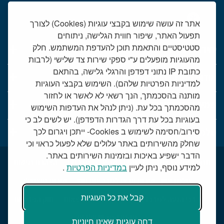
אתר זה עושה שימוש בקבצי עוגיות (Cookies) לצורך
תפעול האתר, שיפור חווית הגלישה, ניתוחים
סטטיסטיים והתאמת תוכן להעדפת המשתמש. חלק
יחידות רפואיות
מהעוגיות מופעלים ע"י ספקי שירות צד שלישי (לרבות
כתובת IP נתוני דפדפן והרגלי גלישה, בהתאם
אודות המרכז הרפואי שמיר
למדיניות הפרטיות שלהם). השימוש בקבצי העוגיות
מותנה בהסכמתך, הנך רשאי לא לאשר או לחזור
שמיר אישי - פורטל מטופלים
מהסכמתך בכל עת. (ניתן לנהל את העדפות השימוש
בעוגיות בכל עת דרך הגדרות הדפדפן). יש לשים לב כי
סירוב/חסימה לשימוש ב Cookies- ייתכן ויגרום לכך
טלמדיסין - שירות וידאו למרפאות חוץ
שחלק מהשירותים באתר עלולים שלא לפעול כראוי וכי
הדבר ישפיע באיכות ובזמינות השירותים באתר.
תנאי שימוש באתר
דרושים בשמיר
מכרזים
הצהרת נגישות
למידע נוסף, ניתן לעיין
במדיניות הפרטיות
.
טלמדיסין - שירות וידאו למרפאות חוץ
שירות סוציאלי
קבל את כל העוגיות
דרכי הגעה למרכז הרפואי
מפת התמצאות
חוק הפרטיות
תקנון קמפיין יולדות
דחה עוגיות שאינן חיוניות