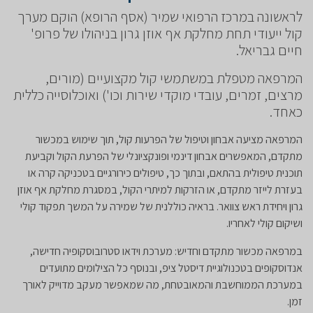
לראשונה במרכז הרפואי שמיר (אסף הרופא) הוקם מערך
קול ייעודי תחת מחלקת אף אוזן גרון בניהולו של פרופ'
חיים גבריאל.
המרפאה מטפלת במשתמשי קול מקצועיים (מורים,
מרצים, זמרים, עובדי מוקדי שירות וכו') ואוכלוסייה כללית
כאחד.
המרפאה מציעה אבחון וטיפול של הפרעות קול, תוך שימוש במכשור
מתקדם, המאפשרים אבחון דינמי ופונקציונלי של הפרעת הקול וקביעת
תוכנית טיפולית בהתאם, ובתוך כך, טיפולים כירורגיים בטכניקה קרה או
בעזרת לייזר מתקדם, או הזרקות למיתרי הקול, במסגרת מחלקת אף אוזן
גרון ויחידת ראש צוואר. בראיה כוללנית של שמירה על המשך תפקוד קולי
ושיקום קולי לאחריו.
במרפאה מכשור מתקדם וחדיש: מערכת וידאו סטרובוסקופיה חדישה,
אנדוסקופים בטכנולוגיית דיסטל ציפ, ובנוסף כל הצילומים מתועדים
במערכת הממוחשבת והמאובטחת, מה שמאפשר מעקב מדוייק לאורך
זמן.