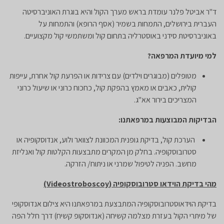
ד"ר אביטל פלנר עומדת בראש מערך הקול והיא בוגרת האוניברסיטה
העברית בירושלים, התמחות בשמיר (אסף הרופא) והתמחות על
באוניברסיטת סידני באוסטרליה בתחום קול ומשתמשי קול מקצועיים.
למי מיועדת המרפאה
?
מטופלים (מבוגרים וילדים) עם צרידות או הפרעת קול אחרת, עייפות
קולית, כאבים או מאמץ בהפקת קול, כחכוח כרוני או שיעול כרוני
המצריכים בירור אא"ג.
הבדיקות המבוצעות במרפאתנו
:
הערכת קול, בדיקת גופנית המכוונת לצוואר ולוע, אנדוסקופיה או
סטרובוסקופיה. בחלק מן המקרים מתבצעות הקלטות קול ואנליזת
מחשב. הפניה לטיפול שמרני או ניתוח/ הזרקה.
מהי בדיקת הוידאו סטרובוסקופיה
(Videostroboscoy)
בדיקת הוידאוסטרובוסקופיה המתבצעת במרפאתנו היא צילום אנדוסקופי
של מיתרי הקול בעזרת מצלמה קשיחה (אנדוסקופ קשיח) דרך חלל הפה