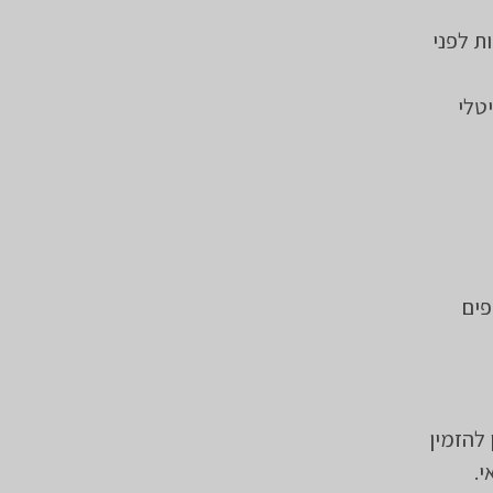
מש דקות לפני
טלי
פים
להזמין
.