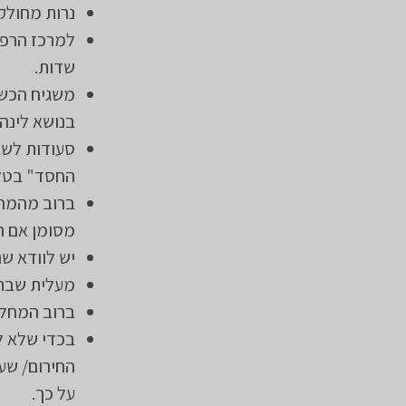
נרות מחולקי
למרכז הרפוא
שדות.
בנושא לינה
סעודות לשב
החסד" בטלפון: 03-5700708, ההזמנה היא עצמאית ול
ברוב מהמחל
מסומן אם ה
יש לוודא ש
מעלית שבת 
ברוב המחלק
בכדי שלא ל
החירום/ שע
על כך.