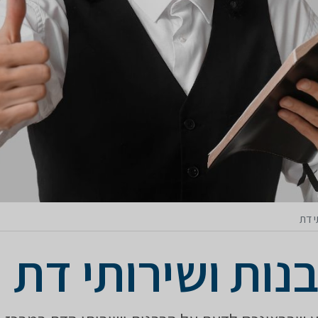
י דת
נות ושירותי דת