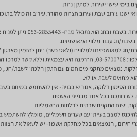
ם בימי שישי ישירות למתקן נרות.
י ישנו עירוב שבת ועירוב חצרות מהודר. עירוב זה כולל בתוכו
משגיח הכשרות בשבת ובחג הוא נתנאל סבח- 053-2855443 נ
 בשבת/חג עבור מלווי המאושפזים.
ת/חג למאושפזים ולמלווים (גלאט כשר) ניתן להזמין מארגון 
לא קשר למרכז הרפואי.
קות נמצאים מתקני מים חמים עם התקן הלכתי לשבת/חג , כ
וא מתאים לשבת או לא.
נורת הסימון דלוקה, אם היא כבויה- אין להשתמש במיחם בשבת
לשירותכם בכל אחד מבנייני האשפוז.
ות ישנם התקנים שבתים לדלתות החשמליות.
היכנס למצב בעייתי עם שערים חשמליים, מומלץ להשתמש ב
רי חירום , הנמצאים בכל מחלקת אשפוז- יש לשאול את הצוות 