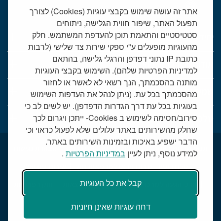
אתר זה עושה שימוש בקבצי עוגיות (Cookies) לצורך
תפעול האתר, שיפור חווית הגלישה, ניתוחים
סטטיסטיים והתאמת תוכן להעדפת המשתמש. חלק
יחידות רפואיות
מהעוגיות מופעלים ע"י ספקי שירות צד שלישי (לרבות
כתובת IP נתוני דפדפן והרגלי גלישה, בהתאם
אודות המרכז הרפואי שמיר
למדיניות הפרטיות שלהם). השימוש בקבצי העוגיות
מותנה בהסכמתך, הנך רשאי לא לאשר או לחזור
שמיר אישי - פורטל מטופלים
מהסכמתך בכל עת. (ניתן לנהל את העדפות השימוש
בעוגיות בכל עת דרך הגדרות הדפדפן). יש לשים לב כי
טלמדיסין - שירות וידאו למרפאות חוץ
סירוב/חסימה לשימוש ב Cookies- ייתכן ויגרום לכך
שחלק מהשירותים באתר עלולים שלא לפעול כראוי וכי
הדבר ישפיע באיכות ובזמינות השירותים באתר.
תנאי שימוש באתר
דרושים בשמיר
מכרזים
הצהרת נגישות
למידע נוסף, ניתן לעיין
במדיניות הפרטיות
.
טלמדיסין - שירות וידאו למרפאות חוץ
שירות סוציאלי
קבל את כל העוגיות
דרכי הגעה למרכז הרפואי
מפת התמצאות
חוק הפרטיות
תקנון קמפיין יולדות
דחה עוגיות שאינן חיוניות