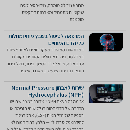
מרופא נוירולוג מומחה, נוירו-פסיכולוגים
שיקומיים מתמחים ומאבחנת דידקטית
מוסמכת.
המרפאה לטיפול בשבץ מוחי ומחלות
כלי הדם המוחיים
במרפאות נמצאים במעקב חולים לאחר אשפוז
במחלקות ביה"ח או חולים המופנים מקופ"ח
עקב אירוע מוחי לצורך המשך בירור, כולל בירור
תוצאות בדיקות שנעשו במסגרת אשפוז.
שירות לאבחון Normal Pressure
Hydrocephalus (NPH)
אז מה זה בעצם NPH? מדובר במצב שבו יש
הרחבה של חדרי המוח בגלל שינוי בזרימה או
בספיגה של נוזל המוח (CSF), אבל בניגוד
להידרוצפלוס “רגיל” — הלחץ בתוך המוח לא
בהכרח גבוה. ולכן השם קצת מבלבל, אבל הוא