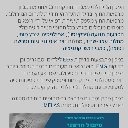
המכון הנוירולוגי מאגד תחת קורת גג אחת את מגוון
מרפאות החוץ ובדיקות העזר הייחודיות לתחום הנוירולוגי.
מרפאות החוץ מספקות שירות רפואי על-ידי רופאים
מומחים מובילים בארץ בכל תחומי הנוירולוגיה כולל:
הפרעות תנועה (פרקינסון)
,
אפילפסיה
,
שבץ מוחי
,
מחלות עצב-שריר
, מחלות
נוירואימונולוגיות (טרשת
נפוצה)
,
כאבי ראש
וקוגניציה
.
במכון מתבצעות בדיקות
EEG
לילדים ומבוגרים וכן
בדיקות
EMG
ופוטנציאלים מעוררים ברמה הגבוהה ביותר.
במכון קיים שירות נוירופסיכולוגי שמבצע הערכות
נוירופסיכולוגיות מתקדמות ומספק שירותי פסיכותרפיה
למטופלים עם מחלות נוירולוגיות הזקוקים לכך.
במכון מתקיימת גם מרפאה רב-תחומית היחידה מסוגה
בארץ לאבחון וטיפול בתסמונת
MELAS
.