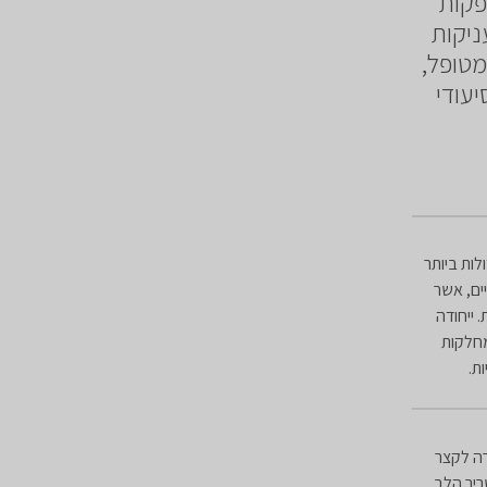
מרץ המספקות
ניקות
מטופל,
יעודי
ות ביותר
יים, אשר
 ייחודה
מחלקות
.​
רה לקצר
יר הלב.