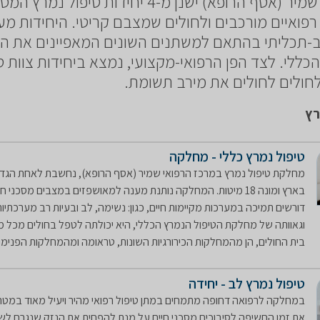
במרכז הרפואי שמיר (אסף הרופא) ישנן מ-4 יחידות טיפול נ
פואיים מורכבים ולחולים שמצבם קריטי. היחידות מע
רב-תכליתי בהתאם למשתנים השונים המאפיינים את ה
 הכללי. לצד הפן הרפואי-מקצועי, נמצא ביחידות צוות ס
לחולים לחולים את מירב תשומת.
רץ
טיפול נמרץ כללי - מחלקה
מחלקת טיפול נמרץ במרכז הרפואי שמיר (אסף הרופא), נחשבת לאחת הגדול
בארץ ומונה 18 מיטות. המחלקה נותנת מענה למאושפזים במצבים מסכני ח
דורשים תמיכה במערכות מקיימות חיים, כגון: נשימה, לב ובעיות רב מערכתיות.
וגאוותה של מחלקת הטיפול הנמרץ הכללי, היא יכולתה לטפל בחולים מכל 
בית החולים, הן מהמחלקות הכירורגיות השונות, טראומה ומהמחלקות הפנימיות
טיפול נמרץ לב - יחידה
במחלקה לרפואה דחופה מתמחים במתן טיפול רפואי מהיר ויעיל מאוד במט
את זמן החשיפה לסיבוכים מסכני חיים על מנת להפחית את הנזק שנגרם לשר