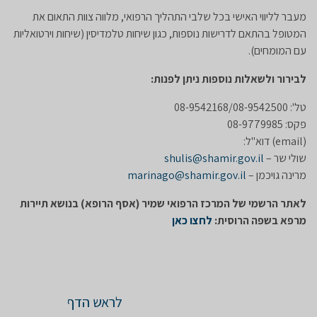
מעבר לליווי האישי בכל שלבי התהליך הרפואי, מלווה צוות התאום את
המטופל בהתאם לדרישות נוספות, כגון שיחות טלמדיסין (שיחות וירטואליות
עם המומחים).
לבירור ולשאלות נוספות ניתן לפנות:
טל': 08-9542168/08-9542500
פקס: 08-9779985
(email) דוא"ל:
שולי שר –
shulis@shamir.gov.il
מרינה גויכמן –
marinago@shamir.gov.il
לאתר הרשמי של המרכז הרפואי שמיר (אסף הרופא) בנושא תיירות
מרפא בשפה הרוסית:
לחצו כאן
לראש הדף