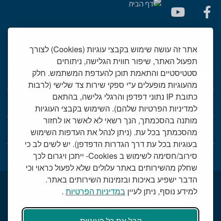
אתר זה עושה שימוש בקבצי עוגיות (Cookies) לצורך
תפעול האתר, שיפור חווית הגלישה, ניתוחים
סטטיסטיים והתאמת תוכן להעדפת המשתמש. חלק
יחידות רפואיות
מהעוגיות מופעלים ע"י ספקי שירות צד שלישי (לרבות
כתובת IP נתוני דפדפן והרגלי גלישה, בהתאם
אודות המרכז הרפואי שמיר
למדיניות הפרטיות שלהם). השימוש בקבצי העוגיות
מותנה בהסכמתך, הנך רשאי לא לאשר או לחזור
שמיר אישי - פורטל מטופלים
מהסכמתך בכל עת. (ניתן לנהל את העדפות השימוש
בעוגיות בכל עת דרך הגדרות הדפדפן). יש לשים לב כי
טלמדיסין - שירות וידאו למרפאות חוץ
סירוב/חסימה לשימוש ב Cookies- ייתכן ויגרום לכך
שחלק מהשירותים באתר עלולים שלא לפעול כראוי וכי
הדבר ישפיע באיכות ובזמינות השירותים באתר.
תנאי שימוש באתר
דרושים בשמיר
מכרזים
הצהרת נגישות
למידע נוסף, ניתן לעיין
במדיניות הפרטיות
.
טלמדיסין - שירות וידאו למרפאות חוץ
שירות סוציאלי
קבל את כל העוגיות