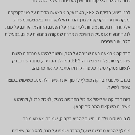
כרוכה בכאב. האלקטרודות אינן מעבירות חשמל לגולגולת.
לפני ביצוע בדיקת ה-EEG, הטכנאי/ת מבצע/ת מדידות על פני הקרקפת
ומנקה את עור הקרקפת לצורך הנחת האלקטרודות באמצעות משחה.
אלקטרודות נוספות מונחות לפי הצורך על הפנים, החזה או הידיים, על מנת
לנטר תנועות או פעילות חשמלית אחרת שמקורה בתנועות עיניים, בפעילות
הלב, או בשרירים.
הבדיקה מבוצעת בעת שכיבה על הגב, וחשוב להימנע מתזוזות משום
שהן נקלטות על ידי מכשיר ה-EEG. במהלך הבדיקה, מתבקש הנבדק
לנשום עמוק למשך מספר דקות ולהסתכל על אור מהבהב.
בערב שלפני הבדיקה מומלץ לחפוף את השיער ולהימנע משימוש במוצרי
טיפוח לשיער.
ביום הבדיקה יש ליטול את כול התרופות כרגיל, לאכול כרגיל, ולהימנע
משתיית משקאות המכילים קפאין.
לגבי תינוקות וילדים - חשוב להביא בקבוק, שמיכה וצעצוע מוכר.
מומלץ להביא מברשת שיער/מסרק ושמפו על מנת להסיר את שאריות