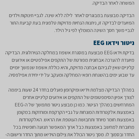
המשחה לאחר הבדיקה.
הבדיקה מבוצעת במבוגרים לאחר לילה ללא שינה. לגביי תינוקות וילדים
המיועדים לבדיקה זו, ניתנות הנחיות מדויקות טלפונית בעת קביעת התור
לגביי משך חסך השינה המומלץ לפי גיל הילד.
ניטור וידאו
EEG
בדיקת וידאו EEG מבוצעת במסגרת אשפוז במחלקה הנוירולוגית. הבדיקה
מיועדת להערכה אבחונית מפורטת של התקפים אפילפטיים או אירועים
קליניים שאין לגביהם אבחנה מדויקת, והיא כוללת אשפוז שנמשך יומיים
עד שבוע ימים בהשגחת רופאי המחלקה ומעקב על ידי יחידת אפילפסיה.
במהלך הבדיקה מצלמת וידיאו ומיקרופון פועלים בחדר 24 שעות ביממה
לצורך אפיון הסימפטומים של התקפים או אירועים קליניים אחרים
המתרחשים במהלך הניטור. כמו כן מבוצע ניטור מתמשך של ה-EEG
באמצעות אלקטרודות המונחות על גביי הקרקפת ומוחזקות במקומן
באמצעות חומר מיוחד ותחבושת העוטפת את הראש. האלקטרודות
מחוברות למחשב באמצעות כבל ארוך המאפשר תנועה חופשית בכל
החדר ובסמוך לו. מסך ניטור הכולל את צילום הוידיאו מתוך החדר ורישום ה-