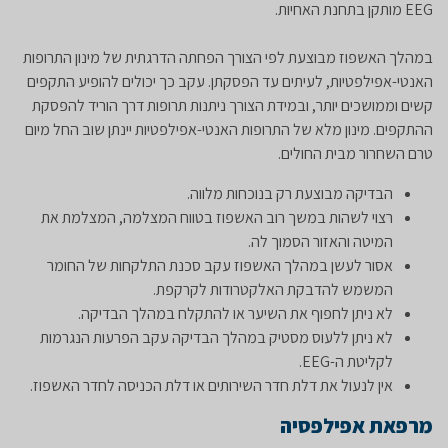
EEG מותקן בתחנת האחיות.
במהלך האשפוז מבוצעת לפי הצורך הפחתה הדרגתית של מינון התרופות
האנטי-אפילפטיות, לעיתים עד הפסקתן. עקב כך יכולים להופיע התקפים
קשים וממושכים יותר, ובמידת הצורך ניתנות תרופות דרך הוריד להפסקת
ההתקפים. מינון מלא של התרופות האנטי-אפילפטיות יינתן שוב החל מיום
טרם השחרור מבית החולים.
הבדיקה מבוצעת רק בנוכחות מלווה.
רצוי לשהות במשך רוב האשפוז בטווח המצלמה, המצלמת את
המיטה והאזור הסמוך לה.
אסור לעשן במהלך האשפוז עקב סכנת התלקחות של החומר
המשמש להדבקת האלקטרודות לקרקפת.
לא ניתן לחפוף את השיער או להתקלח במהלך הבדיקה.
לא ניתן ללעוס מסטיק במהלך הבדיקה עקב הפרעות הנגרמות
לקליטת ה-EEG.
אין לנעול את דלת חדר השירותים או דלת הכניסה לחדר האשפוז.
מרפאת אפילפסיה