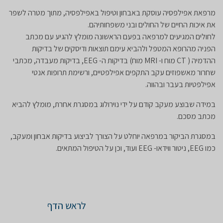
מרפאת אפילפסיה עוסקת באבחון וטיפול באפילפסיה, מתוך מטרה לשפר
את איכות החיים של החולים ובני משפחותיהם
.
לחולים המגיעים למרפאה בפעם הראשונה מומלץ להגיע עם מכתב
הפניה מהרופא המטפל ולהביא עימם תוצאות ודיסקים של בדיקות
ההדמיה
( CT
מוח ו
- MRI
מוח) בדיקות ה
- EEG,
בדיקות מעבדה, מכתבי
שחרור מאשפוזים עקב התקפים אפילפטיים, ורשימת תרופות אנטי
אפילפטיות בעבר ובהווה
.
במידה שבוצע מעקב קודם על ידי נוירולוג במסגרת אחרת, מומלץ להביא
מכתב מסכם
.
במסגרת הביקור במרפאה יוחלט על הצורך לביצוע בדיקות אבחון ומעקב,
כמו
EEG,
ניטור ווידאו
- EEG
ועוד, וכן על הטיפול המתאים
.
לראש הדף