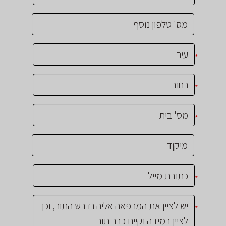
*
*
*
*
*