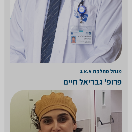
מנהל מחלקת א.א.ג
פרופ' גבריאל חיים