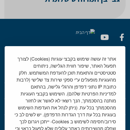
אתר זה עושה שימוש בקבצי עוגיות (Cookies) לצורך
תפעול האתר, שיפור חווית הגלישה, ניתוחים
סטטיסטיים והתאמת תוכן להעדפת המשתמש. חלק
יחידות רפואיות
מהעוגיות מופעלים ע"י ספקי שירות צד שלישי (לרבות
כתובת IP נתוני דפדפן והרגלי גלישה, בהתאם
אודות המרכז הרפואי שמיר
למדיניות הפרטיות שלהם). השימוש בקבצי העוגיות
מותנה בהסכמתך, הנך רשאי לא לאשר או לחזור
שמיר אישי - פורטל מטופלים
מהסכמתך בכל עת. (ניתן לנהל את העדפות השימוש
בעוגיות בכל עת דרך הגדרות הדפדפן). יש לשים לב כי
סירוב/חסימה לשימוש ב Cookies- ייתכן ויגרום לכך
טלמדיסין - שירות וידאו למרפאות חוץ
שחלק מהשירותים באתר עלולים שלא לפעול כראוי וכי