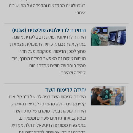
בטכנולוגיות מתקדמות והקפדה על מתן שירות
איכותי. ​
היחידה לרדיולוגיה פולשנית (אנגיו)
היחידה לרדיולוגיה פולשנית, בלעדית מסוגה
בארץ, אשר נבנתה כיחידה תפעולית עצמאית
מחוץ למכון הדימות וממוקמת מעל חדרי
הניתוח מיקום זה מאפשר במידת הצורך, ניוד
מהיר ביותר של חולים מחדר ניתוח
ליחידה ולהיפך.
יחידה לדימות השד
היחידה לדימות השד בניהולה של ד"ר טל ארזי
קליינמן הינה חלק מהמרכז לבריאות האישה.
היחידה עוסקת בגילוי מוקדם של סרטן השד
ובמעקב אחר גידולים שפירים וממאירים,
באמצעות ממוגרפיה דיגיטאלית תלת ממדית
בקרינה נמוכה ואפשרות לממוגרפיה עם