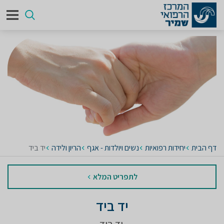
דף הבית
יחידות רפואיות
נשים ויולדות - אגף
הריון ולידה
יד ביד
לתפריט המלא
יד ביד
יד ביד