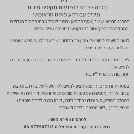
הכנה ללידה לנפגעות תקיפה מינית
ונשים עם רקע פוסט טראומטי
המרכז הרפואי שמיר (אסף הרופא) נחשב לאחד מבתי החולים הגדולים
והמתקדמים בארץ וצוות רב מקצועי בחטיבת נשים ויולדות.
לצוות הסיעודי והסוציאלי ניסיון רב בלידות נשים עם רקע פוסט טראומטי
ככלל ופגיעה מינית בפרט.
לאור הניסיון הנצבר הוחלט למסד באופן רשמי את הליך הייעוץ וההכוונה
לנשים אלה
תחת קורת גג אחת: "יד ביד".
במסגרת זו המרכז הרפואי מציע לנשים ליווי וטיפול של צוות רב מקצועי
סביב הלידה, מפגשים עם עובדת סוציאלית ואחראית חדר לידה או מיילדת
במהלך ההיריון, סיור יחידני בחדר לידה , קורס הכנה ללידה מותאם (
פרטי/יחידני) , ליווי ותמיכה בלידה ולאחריה.
לפרטים ויצירת קשר :
רחל דרכמן - עובדת סוציאלית 08-9779072/3