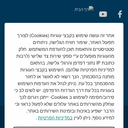
אתר זה עושה שימוש בקבצי עוגיות (Cookies) לצורך
תפעול האתר, שיפור חווית הגלישה, ניתוחים
סטטיסטיים והתאמת תוכן להעדפת המשתמש. חלק
יחידות רפואיות
מהעוגיות מופעלים ע"י ספקי שירות צד שלישי (לרבות
כתובת IP נתוני דפדפן והרגלי גלישה, בהתאם
אודות המרכז הרפואי שמיר
למדיניות הפרטיות שלהם). השימוש בקבצי העוגיות
מותנה בהסכמתך, הנך רשאי לא לאשר או לחזור
שמיר אישי - פורטל מטופלים
מהסכמתך בכל עת. (ניתן לנהל את העדפות השימוש
בעוגיות בכל עת דרך הגדרות הדפדפן). יש לשים לב כי
סירוב/חסימה לשימוש ב Cookies- ייתכן ויגרום לכך
טלמדיסין - שירות וידאו למרפאות חוץ
שחלק מהשירותים באתר עלולים שלא לפעול כראוי וכי
הדבר ישפיע באיכות ובזמינות השירותים באתר.
תנאי שימוש באתר
דרושים בשמיר
מכרזים
הצהרת נגישות
למידע נוסף, ניתן לעיין
במדיניות הפרטיות
.
טלמדיסין - שירות וידאו למרפאות חוץ
שירות סוציאלי