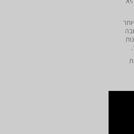
יא
ותר
ובה
ות
ת