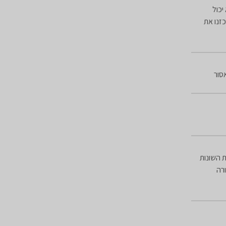
יכול
זנו את
סור
ת השונות
רה