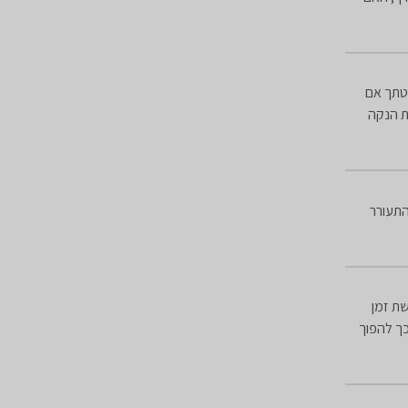
לטתך אם
ית הנקה
התעורר
שת זמן
ך להפוך