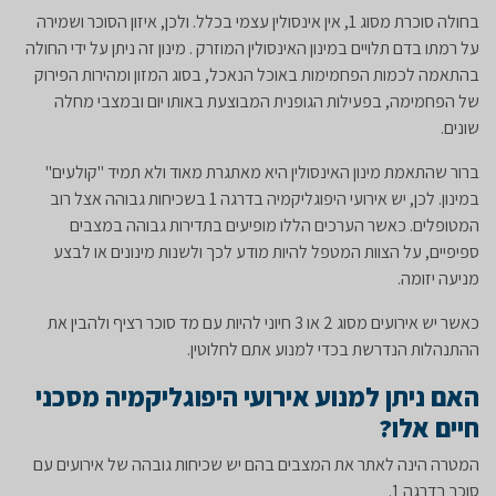
בחולה סוכרת מסוג 1, אין אינסולין עצמי בכלל. ולכן, איזון הסוכר ושמירה
על רמתו בדם תלויים במינון האינסולין המוזרק . מינון זה ניתן על ידי החולה
בהתאמה לכמות הפחמימות באוכל הנאכל, בסוג המזון ומהירות הפירוק
של הפחמימה, בפעילות הגופנית המבוצעת באותו יום ובמצבי מחלה
שונים.
ברור שהתאמת מינון האינסולין היא מאתגרת מאוד ולא תמיד "קולעים"
במינון. לכן, יש אירועי היפוגליקמיה בדרגה 1 בשכיחות גבוהה אצל רוב
המטופלים. כאשר הערכים הללו מופיעים בתדירות גבוהה במצבים
ספיפיים, על הצוות המטפל להיות מודע לכך ולשנות מינונים או לבצע
מניעה יזומה.
כאשר יש אירועים מסוג 2 או 3 חיוני להיות עם מד סוכר רציף ולהבין את
ההתנהלות הנדרשת בכדי למנוע אתם לחלוטין.
האם ניתן למנוע אירועי היפוגליקמיה מסכני
חיים אלו?
המטרה הינה לאתר את המצבים בהם יש שכיחות גובהה של אירועים עם
סוכר בדרגה 1.