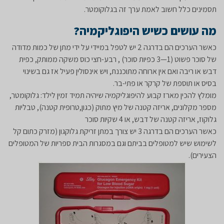
תסמינים כלל חשוב לאמת ערך זה בגלוקומטר.
מה עושים כשיש היפוגליקמיה?
כאשר הערכים הם בדרגה 2 יש לטפל במיידי על ידי מתן של כמות מדודה
של סוכר פשוט (1—3 כפיות סוכר) , רבע-חצי כוס משקה ממותק, כפית
דבש או ריבה ואם אין ארוחה מתוכננת, ויש אינסולין פעיל אז גם בשינוי
בסיס או תוספת של קרקר או פתי-בר.
מומלץ להכין מארז קבוע להיפוגליקמיה שיהיה תמיד זמין לילד: גלוקומטר,
מספר מקלונים, אריזה קטנה של מיץ מתוק (כגון,טרופית קטנה), טבליות
גלוקוז, אריזה קטנה של דבש, או 4 שקיות סוכר
כאשר הערכים הם בדרגה 3 יש צורך במתן זריקת גלוקגון (מזרק כתום קל
לשימוש שיש למטופלים בביתם וגם במסגרות הבית ספריות של המטופלים
הצעירים).