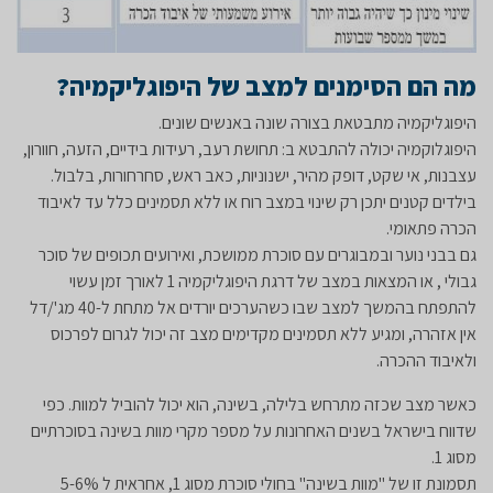
מה הם הסימנים למצב של היפוגליקמיה?
היפוגליקמיה מתבטאת בצורה שונה באנשים שונים.
היפוגלוקמיה יכולה להתבטא ב: תחושת רעב, רעידות בידיים, הזעה, חוורון,
עצבנות, אי שקט, דופק מהיר, ישנוניות, כאב ראש, סחרחורות, בלבול.
בילדים קטנים יתכן רק שינוי במצב רוח או ללא תסמינים כלל עד לאיבוד
הכרה פתאומי.
גם בבני נוער ובמבוגרים עם סוכרת ממושכת, ואירועים תכופים של סוכר
גבולי , או המצאות במצב של דרגת היפוגליקמיה 1 לאורך זמן עשוי
להתפתח בהמשך למצב שבו כשהערכים יורדים אל מתחת ל-40 מג'/דל
אין אזהרה, ומגיע ללא תסמינים מקדימים מצב זה יכול לגרום לפרכוס
ולאיבוד ההכרה.
כאשר מצב שכזה מתרחש בלילה, בשינה, הוא יכול להוביל למוות. כפי
שדווח בישראל בשנים האחרונות על מספר מקרי מוות בשינה בסוכרתיים
מסוג 1.
תסמונת זו של "מוות בשינה" בחולי סוכרת מסוג 1, אחראית ל 5-6%