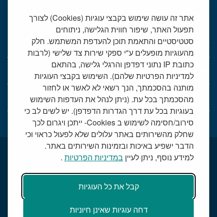
אתר זה עושה שימוש בקבצי עוגיות (Cookies) לצורך
תפעול האתר, שיפור חווית הגלישה, ניתוחים
סטטיסטיים והתאמת תוכן להעדפת המשתמש. חלק
יחידות רפואיות
מהעוגיות מופעלים ע"י ספקי שירות צד שלישי (לרבות
כתובת IP נתוני דפדפן והרגלי גלישה, בהתאם
אודות המרכז הרפואי שמיר
למדיניות הפרטיות שלהם). השימוש בקבצי העוגיות
מותנה בהסכמתך, הנך רשאי לא לאשר או לחזור
שמיר אישי - פורטל מטופלים
מהסכמתך בכל עת. (ניתן לנהל את העדפות השימוש
בעוגיות בכל עת דרך הגדרות הדפדפן). יש לשים לב כי
סירוב/חסימה לשימוש ב Cookies- ייתכן ויגרום לכך
טלמדיסין - שירות וידאו למרפאות חוץ
שחלק מהשירותים באתר עלולים שלא לפעול כראוי וכי
הדבר ישפיע באיכות ובזמינות השירותים באתר.
תנאי שימוש באתר
דרושים בשמיר
מכרזים
הצהרת נגישות
למידע נוסף, ניתן לעיין
במדיניות הפרטיות
.
טלמדיסין - שירות וידאו למרפאות חוץ
שירות סוציאלי
קבל את כל העוגיות
דרכי הגעה למרכז הרפואי
מפת התמצאות
חוק הפרטיות
תקנון קמפיין יולדות
דחה עוגיות שאינן חיוניות