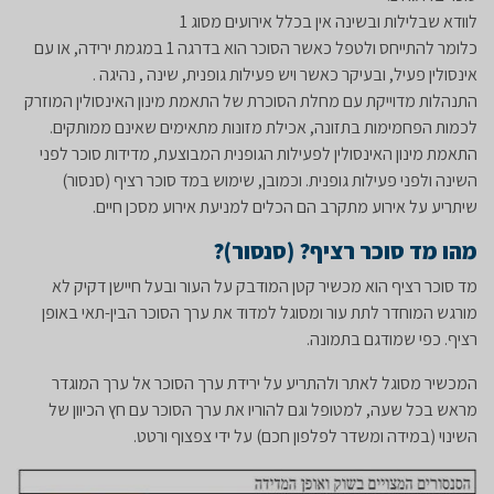
לוודא שבלילות ובשינה אין בכלל אירועים מסוג 1
כלומר להתייחס ולטפל כאשר הסוכר הוא בדרגה 1 במגמת ירידה, או עם
אינסולין פעיל, ובעיקר כאשר ויש פעילות גופנית, שינה , נהיגה .
התנהלות מדוייקת עם מחלת הסוכרת של התאמת מינון האינסולין המוזרק
לכמות הפחמימות בתזונה, אכילת מזונות מתאימים שאינם ממותקים.
התאמת מינון האינסולין לפעילות הגופנית המבוצעת, מדידות סוכר לפני
השינה ולפני פעילות גופנית. וכמובן, שימוש במד סוכר רציף (סנסור)
שיתריע על אירוע מתקרב הם הכלים למניעת אירוע מסכן חיים.
מהו מד סוכר רציף
? (
סנסור
)?
מד סוכר רציף הוא מכשיר קטן המודבק על העור ובעל חיישן דקיק לא
מורגש המוחדר לתת עור ומסוגל למדוד את ערך הסוכר הבין-תאי באופן
רציף. כפי שמודגם בתמונה.
המכשיר מסוגל לאתר ולהתריע על ירידת ערך הסוכר אל ערך המוגדר
מראש בכל שעה, למטופל וגם להוריו את ערך הסוכר עם חץ הכיוון של
השינוי (במידה ומשדר לפלפון חכם) על ידי צפצוף ורטט.