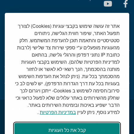
אתר זה עושה שימוש בקבצי עוגיות (Cookies) לצורך
תפעול האתר, שיפור חווית הגלישה, ניתוחים
סטטיסטיים והתאמת תוכן להעדפת המשתמש. חלק
יחידות רפואיות
מהעוגיות מופעלים ע"י ספקי שירות צד שלישי (לרבות
כתובת IP נתוני דפדפן והרגלי גלישה, בהתאם
אודות המרכז הרפואי שמיר
למדיניות הפרטיות שלהם). השימוש בקבצי העוגיות
מותנה בהסכמתך, הנך רשאי לא לאשר או לחזור
שמיר אישי - פורטל מטופלים
מהסכמתך בכל עת. (ניתן לנהל את העדפות השימוש
בעוגיות בכל עת דרך הגדרות הדפדפן). יש לשים לב כי
טלמדיסין - שירות וידאו למרפאות חוץ
סירוב/חסימה לשימוש ב Cookies- ייתכן ויגרום לכך
שחלק מהשירותים באתר עלולים שלא לפעול כראוי וכי
הדבר ישפיע באיכות ובזמינות השירותים באתר.
תנאי שימוש באתר
דרושים בשמיר
מכרזים
הצהרת נגישות
למידע נוסף, ניתן לעיין
במדיניות הפרטיות
.
טלמדיסין - שירות וידאו למרפאות חוץ
שירות סוציאלי
קבל את כל העוגיות
דרכי הגעה למרכז הרפואי
מפת התמצאות
חוק הפרטיות