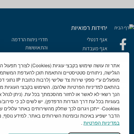
יחידות רפואיות
אגף דנטלי
חדרי ניתוח הרדמה
והתאוששות
אגף מעבדות
טיפול נמרץ יחידה
אורולוגיה מחלקה
אתר זה עושה שימוש בקבצי עוגיות (es
מחלקות מנתחות
אורתופדיה חטיבה
הגלישה, ניתוחים סטטיסטיים והתאמת תוכן להעדפת המשתמש
מערך הדימות
אף אוזן גרון חטיבה
מופעלים ע"י ספקי שירות 
מערך המטולוגי
ילדים חטיבה
בהתאם למדיניות הפרטיות שלהם). השימוש בקבצי העוגיות מ
מערך הנוירולוגי
כירורגיה חטיבה
הנך רשאי לא לאשר או לחזור מהסכמתך בכל עת. (ניתן לנהל 
בעוגיות בכל עת דרך הגדרות הדפדפן). יש לשים לב כי סירוב
מערך עיניים
נשים ויולדות חטיבה
Cookies- ייתכן ויגרום לכך שחלק מהשירותים באתר עלולים 
מערך קרדיולוגי
פנימית חטיבה
הדבר ישפיע באיכות ובזמינות השירותים באתר. למידע נוסף, נית
פיזיותרפיה
במדיניות הפרטיות
.