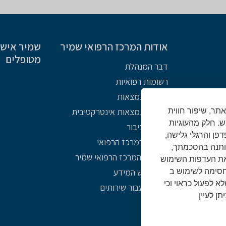
אודות המרכז הרפואי שמיר
שמיר אישי 
מטופלים
דבר המנהלת
רשומות רפואיות
מפת התמצאות
Cooki) לצורך תפעול האתר, שיפור חווית
מפת התמצאות אינטרקטיבית
. חלק מהעוגיות
פניות הציבור
צד שלישי (לרבות כתובת IP נתוני דפדפן והרגלי גלישה,
אתיקה במרכז הרפואי
ותנה בהסכמתך,
תולדות המרכז הרפואי שמיר
את העדפות השימוש
/חסימה לשימוש ב
חוק חופש המידע
שלא לפעול כראוי וכי
תשלום עבור שירותים
ן לעיין