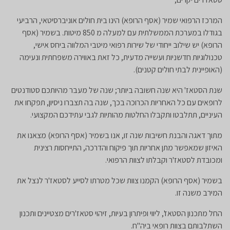
המרכז הרפואי שמיר (אסף הרופא) הינו בית חולים אוניברסיטאי, הרביעי
בגודלו במערכת הממשלתית עם למעלה מ 850 מיטות. בשמיר (אסף
הרופא) יש שילוב ייחודי של שירות רפואי מיטבי המלווה ביחס אישי,
טכנולוגיות חדשניות ועשייה מדעית, כל זאת באווירה משפחתית ונעימה
(האופיינית לבתי חולים קטנים).
שנת הסטאז' היא שנה חשובה ביותר; שנה של מעבר מהיותכם סטודנטים
לרופאים עם כל האחריות הכרוכה בכך, שנה בה תצברו ניסיון, תפקחו את
העיניים, תתלבטו ותקבלו החלטות מהותיות לגבי עתידכם המקצועי.
מתוך דאגה והבנת חשיבות שנה זו, אנו בשמיר (אסף הרופא) מצאנו את
האיזון שמאפשר מתן אחריות תוך פיקוח והדרכה, התייחסות רצינית
ומכובדת לסטאז'ר וקבלתו לצוות הרפואי.
בשמיר (אסף הרופא) הקמנו צוות שכל מטרתו לסייע לסטאז'ר לנצל את
המירב משנה זו.
החל מתכנון הסטאז', ליווי ופיתרון בעיות, זיהוי סטאז'רים מצטיינים ותכנון
השתלבותם בצוות רופאי ביה"ח.