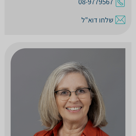
08-9779567
שלחו דוא"ל