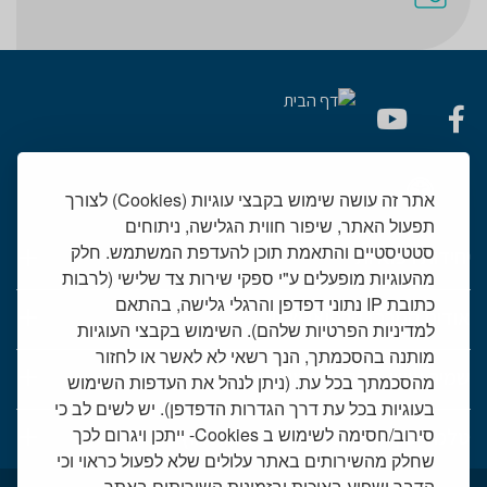
אתר זה עושה שימוש בקבצי עוגיות (Cookies) לצורך
תפעול האתר, שיפור חווית הגלישה, ניתוחים
סטטיסטיים והתאמת תוכן להעדפת המשתמש. חלק
יחידות רפואיות
מהעוגיות מופעלים ע"י ספקי שירות צד שלישי (לרבות
כתובת IP נתוני דפדפן והרגלי גלישה, בהתאם
אודות המרכז הרפואי שמיר
למדיניות הפרטיות שלהם). השימוש בקבצי העוגיות
מותנה בהסכמתך, הנך רשאי לא לאשר או לחזור
שמיר אישי - פורטל מטופלים
מהסכמתך בכל עת. (ניתן לנהל את העדפות השימוש
בעוגיות בכל עת דרך הגדרות הדפדפן). יש לשים לב כי
סירוב/חסימה לשימוש ב Cookies- ייתכן ויגרום לכך
טלמדיסין - שירות וידאו למרפאות חוץ
שחלק מהשירותים באתר עלולים שלא לפעול כראוי וכי
הדבר ישפיע באיכות ובזמינות השירותים באתר.