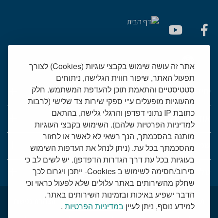
אתר זה עושה שימוש בקבצי עוגיות (Cookies) לצורך
תפעול האתר, שיפור חווית הגלישה, ניתוחים
סטטיסטיים והתאמת תוכן להעדפת המשתמש. חלק
יחידות רפואיות
מהעוגיות מופעלים ע"י ספקי שירות צד שלישי (לרבות
כתובת IP נתוני דפדפן והרגלי גלישה, בהתאם
אודות המרכז הרפואי שמיר
למדיניות הפרטיות שלהם). השימוש בקבצי העוגיות
מותנה בהסכמתך, הנך רשאי לא לאשר או לחזור
שמיר אישי - פורטל מטופלים
מהסכמתך בכל עת. (ניתן לנהל את העדפות השימוש
בעוגיות בכל עת דרך הגדרות הדפדפן). יש לשים לב כי
טלמדיסין - שירות וידאו למרפאות חוץ
סירוב/חסימה לשימוש ב Cookies- ייתכן ויגרום לכך
שחלק מהשירותים באתר עלולים שלא לפעול כראוי וכי
הדבר ישפיע באיכות ובזמינות השירותים באתר.
תנאי שימוש באתר
דרושים בשמיר
מכרזים
הצהרת נגישות
למידע נוסף, ניתן לעיין
במדיניות הפרטיות
.