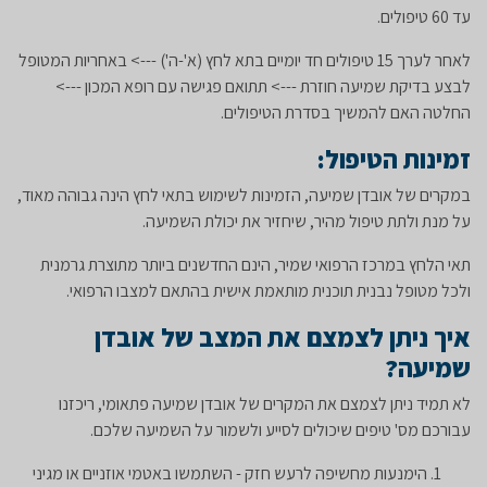
עד 60 טיפולים.
לאחר לערך 15 טיפולים חד יומיים בתא לחץ (א'-ה') ---> באחריות המטופל
לבצע בדיקת שמיעה חוזרת ---> תתואם פגישה עם רופא המכון --->
החלטה האם להמשיך בסדרת הטיפולים.
זמינות
הטיפול:
במקרים של אובדן שמיעה, הזמינות לשימוש בתאי לחץ הינה גבוהה מאוד,
על מנת ולתת טיפול מהיר, שיחזיר את יכולת השמיעה.
תאי הלחץ במרכז הרפואי שמיר, הינם החדשנים ביותר מתוצרת גרמנית
ולכל מטופל נבנית תוכנית מותאמת אישית בהתאם למצבו הרפואי.
איך ניתן לצמצם את המצב של אובדן
שמיעה?
לא תמיד ניתן לצמצם את המקרים של אובדן שמיעה פתאומי, ריכזנו
עבורכם מס' טיפים שיכולים לסייע ולשמור על השמיעה שלכם.
הימנעות מחשיפה לרעש חזק - השתמשו באטמי אוזניים או מגיני