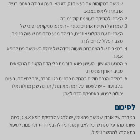
שמיעה במקומות עם רעש חזק, דוגמא: בעת עבודה באתרי בנייה
או בתרגילי אש בצבא.
האזינו למוזיקה בעוצמת קול נמוכה.
שמרו על היגיינת אוזניים נכונה - הימנעו מניקוי אגרסיבי של
האוזניים עם מקלוני אוזניים, כדי להימנע מדחיפת שעווה פנימה,
מצב העלול לגרום לנזק.
במצבים של הצטברות שעווה וירידה של יכולת השמיעה פנו לרופא
א.א.ג.
המנעו מעישון - העישון פוגע בזרימת כלי הדם הקטנים הנמצאים
סביב האוזן הפנימית.
במידה והנכם חולים במחלות כרוניות כגון סכרת, יתר לחץ דם, בעיות
בלב ועוד – יש לשמור על רמה מאוזנת / תקינה שכן מחלות אלו
יכולות לפגוע באספקת הדם לאוזן.
לסיכום
במקרה של אובדן שמיעה פתאומי, יש להגיע לבדיקת רופא א.א.ג, כמה
שיותר מהר על מנת שיוכל לאבחן את המחלה במהירות ולהפנות לטיפול
בתא לחץ להמשך טיפול.