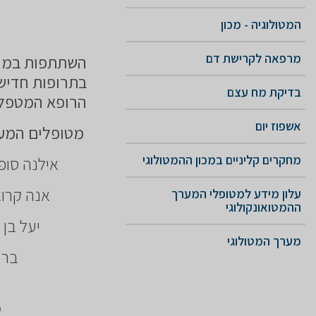
המטולוגיה - מכון
מרפאה לקרישת דם
השתתפות במחק
בתרופות חדישו
בדיקת מח עצם
הרופא המטפל.
אשפוז יום
מטופלים המעו
מחקרים קליניים במכון ההמטולוגי
אילנה סופרוניוק ט
אנה קרוצ'ישק ט
עלון מידע למטופלי המערך
ההמטואונקולוגי
יעל בן בסט טל
מערך המטולוגי
מ