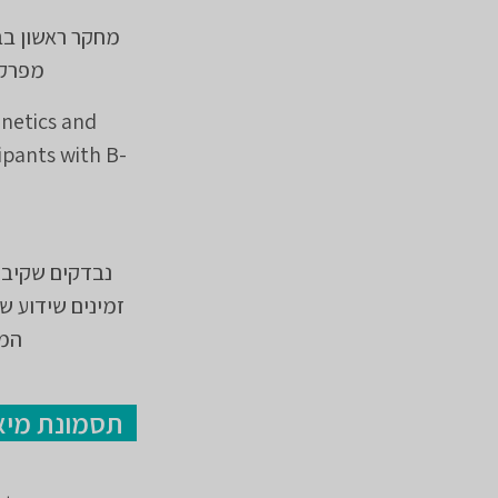
מחקר ראשון בב
מפרק ה-BTK, ABBV-101, במשתתפים עם
netics and
ipants with B-
נבדקים שקיבלו
זמינים שידוע ש
המט
תסמונת מיאלו