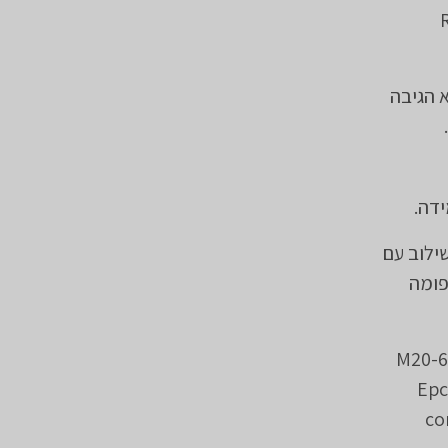
 הגיבה
שילוב עם
לימפומה
M20-63
Epc
co