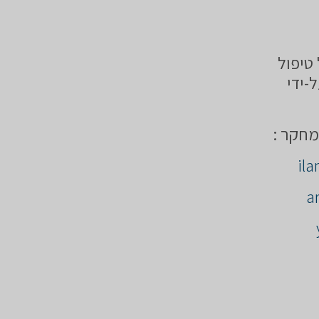
טיפול
-ידי
מחקר :
il
a