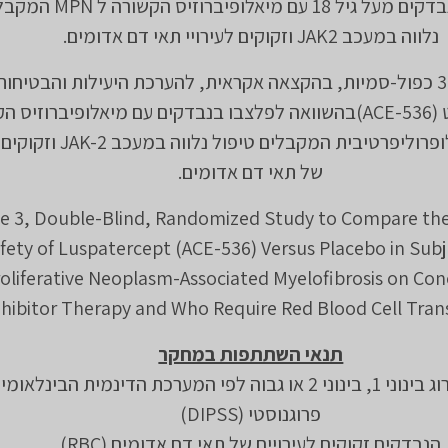
המחקר מיועד לנבדקים מעל גיל 18 עם
נלווה במעכב JAK2 וזקוקים לעירויי תאי דם אדומים.
מחקר שלב 3 כפול-סמיות, בהקצאה אקראית, להערכת היעילות והבטיחו
לוספאטרצפט (ACE-536)בהשוואה לפלצבו בנבדקים עם מיאלופיברוזיס
לממאירות מיאלופרוליפרטיבית המקבלים טי
של תאי דם אדומים.
e 3, Double-Blind, Randomized Study to Compare the
fety of Luspatercept (ACE-536) Versus Placebo in Subj
oliferative Neoplasm-Associated Myelofibrosis on Co
nhibitor Therapy and Who Require Red Blood Cell Trans
תנאי השתתפות במחקר
נבדקים בעלי דירוג בינוני 1, בינוני 2 או גבוה לפי המערכת הדינמית הבינ
פרוגנוסטי (DIPSS)
הנבדקים זקוקים לעירויים של תאי דם אדומים (RBC)