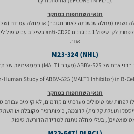
Lymphoma (EPCORETM FL-1).
תנאי השתתפות במחקר
ה נשנית (מחלה שנשנתה לאחר תגובה) או מחלה עמידה (שלא
לטיפול קודם) לפחות לקו טיפול 1 בנוגדנים anti-CD20 בשילו
אחר.
M23-324 (NHL)
AB (מעכב MALT1) בממאירויות של תאי B.
תנאי השתתפות במחקר
 לפחות שני טיפולים מערכתיים קודמים, לא קיימים עבורם טי
שיספקו תועלת קלינית) לדוגמה, כימותרפיה מקובלת או השתל
ופואטיים), בעלי מחלה ניתנת למדידה הדורשת טיפול.
M23-647( DLBCL)