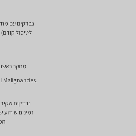
נבדקים עם מחל
מחקר ראשון בבני אדם של BV-525
.A First-in-Human Study of ABBV-525 (MALT1 Inhibitor) in B-Cell Malignancies
נבדקים שקיבלו
זמינים שידוע 
המט