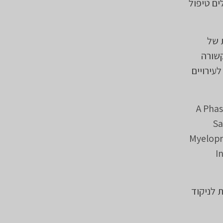
 מיאלופיברוזיס הקשורה ל MPN המקבלים טיפול
ת של
 הקשורה
פול נלווה במעכב JAK-2 וזקוקים לעירויים
A Phas
Sa
Myelopr
I
לאומית לניקוד