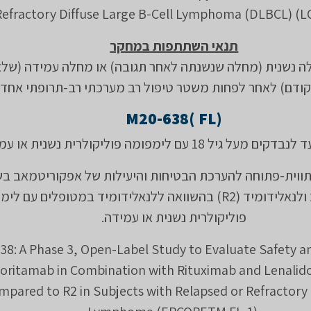
Refractory Diffuse Large B-Cell Lymphoma (DLBCL) (L
תנאי השתתפות במחקר
ה נשנית (מחלה שנשנתה לאחר תגובה) או מחלה עמידה (שלא
קודם) לאחר לפחות משטר טיפול רב מערכתי רב-תרופתי אחד.
M20-638( FL)
יל 18 עם לימפומה פוליקולרית נשנית או עמידה.
ר פאזה 3 בתווית-פתוחה להערכת הבטיחות והיעילות של אפקוריטמאב ב
ריטוקסימאב ולנאלידומיד (R2) בהשוואה ללנאלידומיד במטופלים עם 
פוליקולרית נשנית או עמידה.
8: A Phase 3, Open-Label Study to Evaluate Safety an
oritamab in Combination with Rituximab and Lenalid
mpared to R2 in Subjects with Relapsed or Refractory 