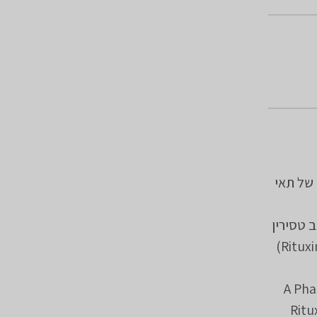
י B גדולים נשנית או
) עם ריטוקסימאב
יה במשתתפים עם לימפומה מפושטת של תאי B
A Pha
Ritu