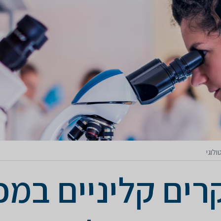
לוגי
ים קליניים במכו