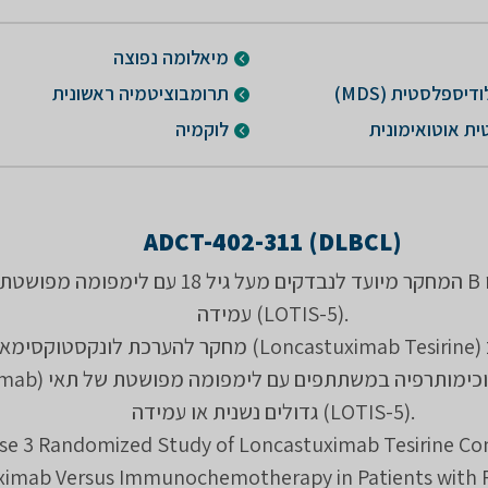
מיאלומה נפוצה
יספלסטית (MDS)
תרומבוציטמיה ראשונית
ית אוטואימונית
לוקמיה
ADCT-402-311 (DLBCL)
המחקר מיועד לנבדקים מעל גיל 18 עם לימפומה מפושטת של תא
עמידה (LOTIS-5).
מחקר להערכת לונקסטוקסימאב טסירין (Loncastuximab Tesirine
(Rituximab) לעומת אימונוכימותרפ
גדולים נשנית או עמידה (LOTIS-5).
se 3 Randomized Study of Loncastuximab Tesirine C
ximab Versus Immunochemotherapy in Patients with 