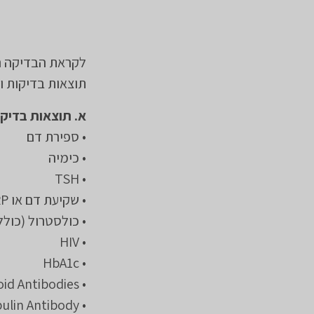
לקראת הבדיקה הנ
תוצאות בדיקות ו
א. תוצאות בדיק
• ספירת דם
• כימיה
• TSH
• שקיעת דם או CRP
• כולסטרול (כולל HDL, LDL וטריגליצרידי
• HIV
• HbA1c
• Antithyroid Antibodies
• Antithyrogolbulin Antibody