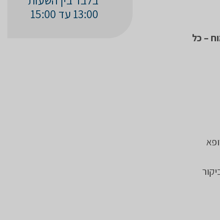
בלבד בין השעות
13:00 עד 15:00
וח רשמי של: בדיקת MRI מוח, CT מוח, ובדיקת PET-CT מוח – כל
ופא
יקור