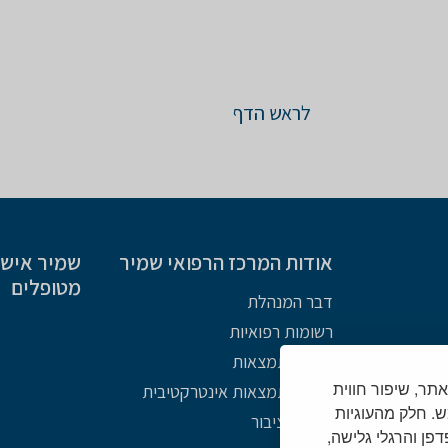
לראש הדף
אודות המרכז הרפואי שמיר
שמיר אישי 
מטופלים
דבר המנהלת
רשומות רפואיות
מפת התמצאות
Cooki) לצורך תפעול האתר, שיפור חווית
מפת התמצאות אינטרקטיבית
. חלק מהעוגיות
פניות הציבור
צד שלישי (לרבות כתובת IP נתוני דפדפן והרגלי גלישה,