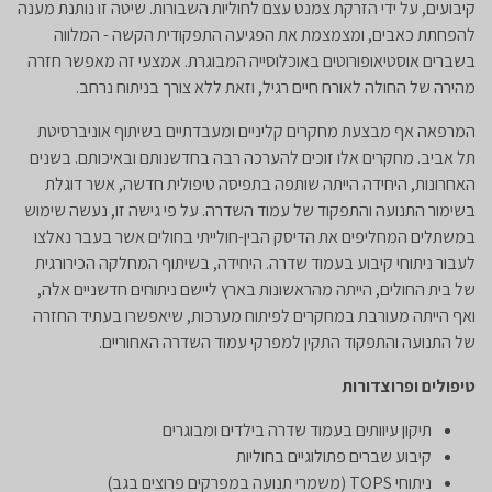
קיבועים, על ידי הזרקת צמנט עצם לחוליות השבורות. שיטה זו נותנת מענה
להפחתת כאבים, ומצמצמת את הפגיעה התפקודית הקשה - המלווה
בשברים אוסטיאופורוטים באוכלוסייה המבוגרת. אמצעי זה מאפשר חזרה
מהירה של החולה לאורח חיים רגיל, וזאת ללא צורך בניתוח נרחב.
המרפאה אף מבצעת מחקרים קליניים ומעבדתיים בשיתוף אוניברסיטת
תל אביב. מחקרים אלו זוכים להערכה רבה בחדשנותם ובאיכותם. בשנים
האחרונות, היחידה הייתה שותפה בתפיסה טיפולית חדשה, אשר דוגלת
בשימור התנועה והתפקוד של עמוד השדרה. על פי גישה זו, נעשה שימוש
במשתלים המחליפים את הדיסק הבין-חולייתי בחולים אשר בעבר נאלצו
לעבור ניתוחי קיבוע בעמוד שדרה. היחידה, בשיתוף המחלקה הכירורגית
של בית החולים, הייתה מהראשונות בארץ ליישם ניתוחים חדשניים אלה,
ואף הייתה מעורבת במחקרים לפיתוח מערכות, שיאפשרו בעתיד החזרה
של התנועה והתפקוד התקין למפרקי עמוד השדרה האחוריים.
טיפולים ופרוצדורות
תיקון עיוותים בעמוד שדרה בילדים ומבוגרים
קיבוע שברים פתולוגיים בחוליות
ניתוחי TOPS (משמרי תנועה במפרקים פרוצים בגב)