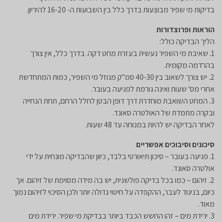
בדיקות מי שפיר מבוצעות בדרך כלל בין השבועות ה- 16-20 להיריון.
הוראות ופרוצדורות
הליך הבדיקה כולל:
1. שאיבת מי השפיר נעשית בעזרת מחט דקה. בדרך כלל, אין צורך
בהרדמה מקומית.
2. יש צורך לשאוב בין 40-30 סמ"ק מנוזל מי השפיר, כמות המתחדשת
אחרי מס' שעות ואינה גורמת לפגיעה בעובר.
3. המחט השואבת מוחדרת דרך דופן הבטן לחלל הרחם, תחת הנחייה
ובקרה מתמדת של האולטרה סאונד.
לאחר הבדיקה יש להיות במנוחה עד 48 שעות.
סיכונים וסיבוכים אפשריים
1. פגיעה בעובר – סיכון תיאורטי בלבד, כיוון שהבדיקה מונחית על ידי
אולטרה סאונד.
2. זיהום – כמו בכל בדיקה פולשנית, יש בה מידה מסוימת של זיהום. אך
כיום, בניגוד לעבר, ההקפדה על חיטוי גדולה יותר ולכן הסיכוי לזיהום נמוך
מאוד.
3. ירידת מים – זהו החשש הכבד ביותר בבדיקת מי שפיר. ירידת מים