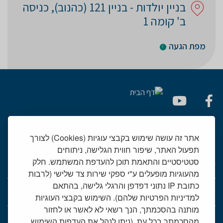
בניין יולדות - בניין 121 (כהנוב), כניסה
ב' קומה 1
מפת הגעה
אתר זה עושה שימוש בקבצי עוגיות (Cookies) לצורך
תפעול האתר, שיפור חווית הגלישה, ניתוחים
סטטיסטיים והתאמת תוכן להעדפת המשתמש. חלק
יחידות רפואיות
מהעוגיות מופעלים ע"י ספקי שירות צד שלישי (לרבות
כתובת IP נתוני דפדפן והרגלי גלישה, בהתאם
אודות המרכז הרפואי שמיר
למדיניות הפרטיות שלהם). השימוש בקבצי העוגיות
מותנה בהסכמתך, הנך רשאי לא לאשר או לחזור
שמיר אישי - פורטל מטופלים
מהסכמתך בכל עת. (ניתן לנהל את העדפות השימוש