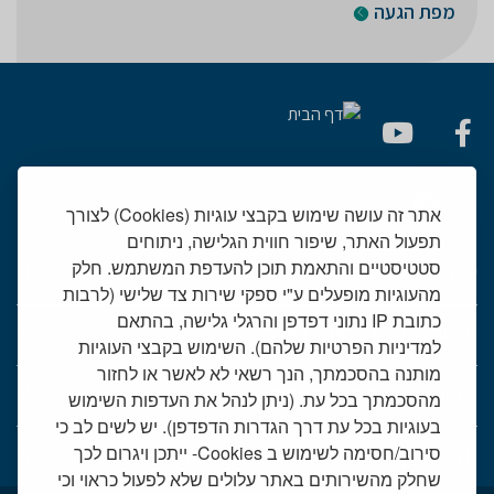
מפת הגעה
אתר זה עושה שימוש בקבצי עוגיות (Cookies) לצורך
תפעול האתר, שיפור חווית הגלישה, ניתוחים
סטטיסטיים והתאמת תוכן להעדפת המשתמש. חלק
יחידות רפואיות
מהעוגיות מופעלים ע"י ספקי שירות צד שלישי (לרבות
כתובת IP נתוני דפדפן והרגלי גלישה, בהתאם
אודות המרכז הרפואי שמיר
למדיניות הפרטיות שלהם). השימוש בקבצי העוגיות
מותנה בהסכמתך, הנך רשאי לא לאשר או לחזור
שמיר אישי - פורטל מטופלים
מהסכמתך בכל עת. (ניתן לנהל את העדפות השימוש
בעוגיות בכל עת דרך הגדרות הדפדפן). יש לשים לב כי
טלמדיסין - שירות וידאו למרפאות חוץ
סירוב/חסימה לשימוש ב Cookies- ייתכן ויגרום לכך
שחלק מהשירותים באתר עלולים שלא לפעול כראוי וכי