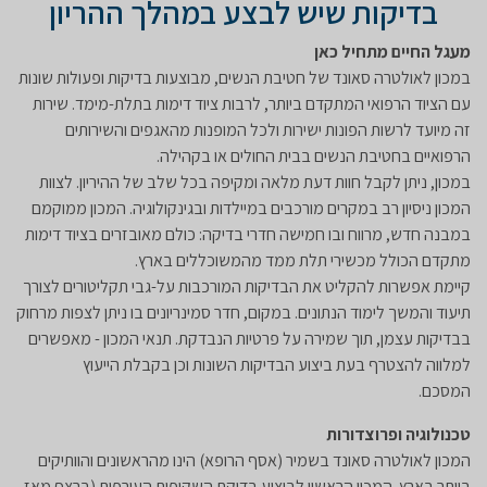
בדיקות שיש לבצע במהלך ההריון
מעגל החיים מתחיל כאן
במכון לאולטרה סאונד של חטיבת הנשים, מבוצעות בדיקות ופעולות שונות
עם הציוד הרפואי המתקדם ביותר, לרבות ציוד דימות בתלת-מימד. שירות
זה מיועד לרשות הפונות ישירות ולכל המופנות מהאגפים והשירותים
הרפואיים בחטיבת הנשים בבית החולים או בקהילה.
במכון, ניתן לקבל חוות דעת מלאה ומקיפה בכל שלב של ההיריון. לצוות
המכון ניסיון רב במקרים מורכבים במיילדות ובגינקולוגיה. המכון ממוקמם
במבנה חדש, מרווח ובו חמישה חדרי בדיקה: כולם מאובזרים בציוד דימות
מתקדם הכולל מכשירי תלת ממד מהמשוכללים בארץ.
קיימת אפשרות להקליט את הבדיקות המורכבות על-גבי תקליטורים לצורך
תיעוד והמשך לימוד הנתונים. במקום, חדר סמינריונים בו ניתן לצפות מרחוק
בבדיקות עצמן, תוך שמירה על פרטיות הנבדקת. תנאי המכון - מאפשרים
למלווה להצטרף בעת ביצוע הבדיקות השונות וכן בקבלת הייעוץ
המסכם.
טכנולוגיה ופרוצדורות
המכון לאולטרה סאונד בשמיר (אסף הרופא) הינו מהראשונים והוותיקים
ביותר בארץ. המכון הראשון לביצוע בדיקת השקיפות העורפית (ברצף מאז