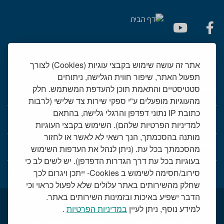
אתר זה עושה שימוש בקבצי עוגיות (Cookies) לצורך
תפעול האתר, שיפור חווית הגלישה, ניתוחים
סטטיסטיים והתאמת תוכן להעדפת המשתמש. חלק
יחידות רפואיות
מהעוגיות מופעלים ע"י ספקי שירות צד שלישי (לרבות
כתובת IP נתוני דפדפן והרגלי גלישה, בהתאם
אודות המרכז הרפואי שמיר
למדיניות הפרטיות שלהם). השימוש בקבצי העוגיות
מותנה בהסכמתך, הנך רשאי לא לאשר או לחזור
שמיר אישי - פורטל מטופלים
מהסכמתך בכל עת. (ניתן לנהל את העדפות השימוש
בעוגיות בכל עת דרך הגדרות הדפדפן). יש לשים לב כי
טלמדיסין - שירות וידאו למרפאות חוץ
סירוב/חסימה לשימוש ב Cookies- ייתכן ויגרום לכך
שחלק מהשירותים באתר עלולים שלא לפעול כראוי וכי
הדבר ישפיע באיכות ובזמינות השירותים באתר.
תנאי שימוש באתר
דרושים בשמיר
מכרזים
הצהרת נגישות
למידע נוסף, ניתן לעיין
במדיניות הפרטיות
.
טלמדיסין - שירות וידאו למרפאות חוץ
שירות סוציאלי