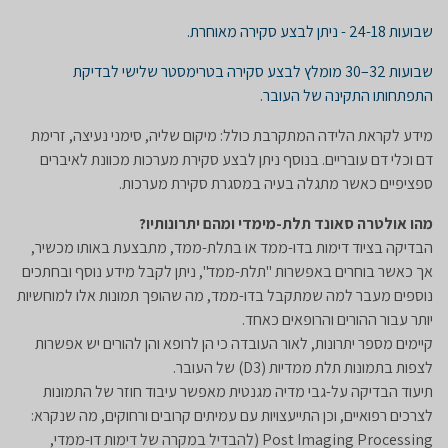
שבועות 24-18 - ניתן לבצע סקירה מאוחרת.
שבועות 32–30
מומלץ לבצע סקירה בטרימסטר שלישי לבדיקת
התפתחותו התקינה של העובר.
מידע לקראת הלידה המתקרבת כולל: מיקום שליה, סימני נעיצה, זרימת
דם וכלי דם עובריים
. בנוסף ניתן לבצע סקירת מערכות מכוונת לאיברים
ספציפיים כאשר מתגלה בעיה במסגרת סקירת מערכות.
מהו אולטרה סאונד תלת-מימדי ומהם יתרונותיו?
הבדיקה בציוד דימות בדו-ממד או בתלת-ממד, מתבצעת באותו מכשיר,
אך כאשר בוחרים באפשרות "תלת-ממד", ניתן לקבל מידע נוסף ובחתכים
נוספים מעבר למה שמתקבל בדו-ממד, מה שהופך תמונות אלו למוחשיות
יותר עבור ההורים והרופאים כאחד.
קיימים מספר יתרונות, לאור העובדה כי הן לרופא והן להורים יש אפשרות
לצפות בתמונות תלת ממדיות (D3) של העובר.
תיעוד הבדיקה על-גבי מדיה מגנטית מאפשר עיבוד חוזר של התמונות
לצרכים רפואיים, וכן התייעצויות עם עמיתים קרובים ורחוקים, מה שנקרא:
Post Imaging Processing (להבדיל במקרה של דימות דו-ממדי,